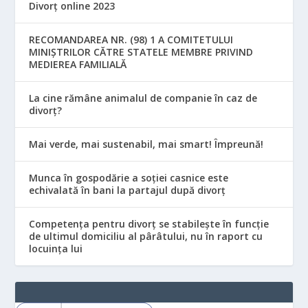
Divorț online 2023
RECOMANDAREA NR. (98) 1 A COMITETULUI
MINIŞTRILOR CĂTRE STATELE MEMBRE PRIVIND
MEDIEREA FAMILIALĂ
La cine rămâne animalul de companie în caz de
divorț?
Mai verde, mai sustenabil, mai smart! Împreună!
Munca în gospodărie a soției casnice este
echivalată în bani la partajul după divorț
Competența pentru divorț se stabilește în funcție
de ultimul domiciliu al pârâtului, nu în raport cu
locuinţa lui