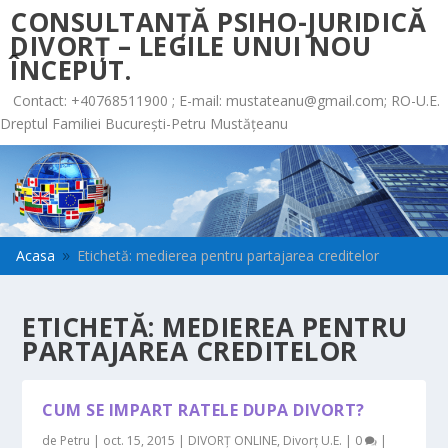
CONSULTANȚĂ PSIHO-JURIDICĂ
DIVORȚ – LEGILE UNUI NOU
ÎNCEPUT.
Contact: +40768511900 ; E-mail:
mustateanu@gmail.com
; RO-U.E.
Dreptul Familiei București-Petru Mustățeanu
Acasa
Etichetă: medierea pentru partajarea creditelor
9
ETICHETĂ:
MEDIEREA PENTRU
PARTAJAREA CREDITELOR
CUM SE IMPART RATELE DUPA DIVORT?
de
Petru
|
oct. 15, 2015
|
DIVORȚ ONLINE
,
Divorț U.E.
|
0
|