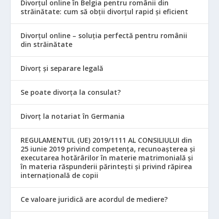
Divorțul online în Belgia pentru românii din
străinătate: cum să obții divorțul rapid și eficient
Divorțul online – soluția perfectă pentru românii
din străinătate
Divorț și separare legală
Se poate divorța la consulat?
Divorț la notariat în Germania
REGULAMENTUL (UE) 2019/1111 AL CONSILIULUI din
25 iunie 2019 privind competența, recunoașterea și
executarea hotărârilor în materie matrimonială și
în materia răspunderii părintești și privind răpirea
internațională de copii
Ce valoare juridică are acordul de mediere?