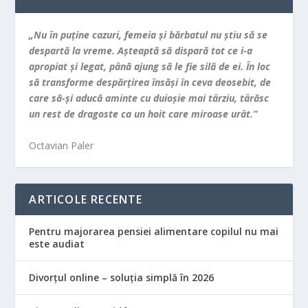
„Nu în puţine cazuri, femeia şi bărbatul nu ştiu să se
despartă la vreme. Aşteaptă să dispară tot ce i-a
apropiat şi legat, până ajung să le fie silă de ei. În loc
să transforme despărţirea însăşi în ceva deosebit, de
care să-şi aducă aminte cu duioşie mai târziu, târăsc
un rest de dragoste ca un hoit care miroase urât.”
Octavian Paler
ARTICOLE RECENTE
Pentru majorarea pensiei alimentare copilul nu mai
este audiat
Divorțul online – soluția simplă în 2026