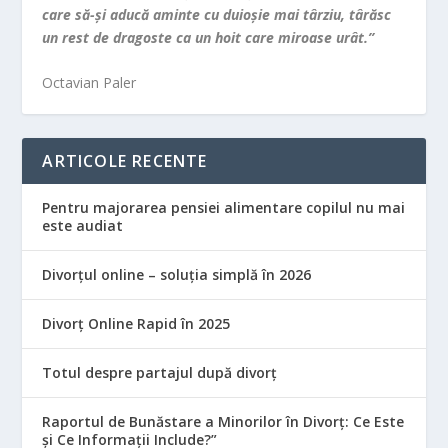
care să-şi aducă aminte cu duioşie mai târziu, târăsc
un rest de dragoste ca un hoit care miroase urât.”
Octavian Paler
ARTICOLE RECENTE
Pentru majorarea pensiei alimentare copilul nu mai
este audiat
Divorțul online – soluția simplă în 2026
Divorț Online Rapid în 2025
Totul despre partajul după divorț
Raportul de Bunăstare a Minorilor în Divorț: Ce Este
și Ce Informații Include?”