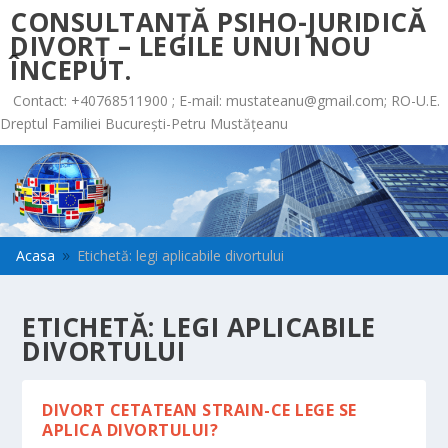
CONSULTANȚĂ PSIHO-JURIDICĂ
DIVORȚ – LEGILE UNUI NOU
ÎNCEPUT.
Contact: +40768511900 ; E-mail:
mustateanu@gmail.com
; RO-U.E.
Dreptul Familiei București-Petru Mustățeanu
Acasa
Etichetă: legi aplicabile divortului
9
ETICHETĂ:
LEGI APLICABILE
DIVORTULUI
DIVORT CETATEAN STRAIN-CE LEGE SE
APLICA DIVORTULUI?