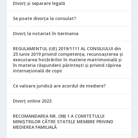
Divorț și separare legală
Se poate divorța la consulat?
Divorț la notariat în Germania
REGULAMENTUL (UE) 2019/1111 AL CONSILIULUI din
25 iunie 2019 privind competența, recunoașterea și
executarea hotărârilor în materie matrimonială și
în materia răspunderii părintești și privind răpirea
internațională de copii
Ce valoare juridică are acordul de mediere?
Divorț online 2023
RECOMANDAREA NR. (98) 1 A COMITETULUI
MINIŞTRILOR CĂTRE STATELE MEMBRE PRIVIND
MEDIEREA FAMILIALĂ