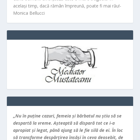
același timp, dacă rămân împreună, poate fi mai rău!-
Monica Bellucci
„Nu în puţine cazuri, femeia şi bărbatul nu ştiu să se
despartă la vreme. Aşteaptă să dispară tot ce i-a
apropiat şi legat, până ajung să le fie silă de ei. În loc
să transforme despărţirea însăşi în ceva deosebit, de