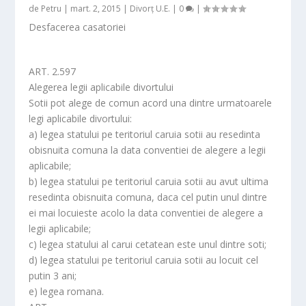
de
Petru
|
mart. 2, 2015
|
Divorț U.E.
|
0
|
Desfacerea casatoriei
ART. 2.597
Alegerea legii aplicabile divortului
Sotii pot alege de comun acord una dintre urmatoarele
legi aplicabile divortului:
a) legea statului pe teritoriul caruia sotii au resedinta
obisnuita comuna la data conventiei de alegere a legii
aplicabile;
b) legea statului pe teritoriul caruia sotii au avut ultima
resedinta obisnuita comuna, daca cel putin unul dintre
ei mai locuieste acolo la data conventiei de alegere a
legii aplicabile;
c) legea statului al carui cetatean este unul dintre soti;
d) legea statului pe teritoriul caruia sotii au locuit cel
putin 3 ani;
e) legea romana.