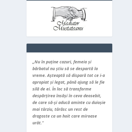
„Nu în puţine cazuri, femeia şi
bărbatul nu ştiu să se despartă la
vreme. Aşteaptă să dispară tot ce i-a
apropiat şi legat, până ajung să le fie
silă de ei. În loc să transforme
despărţirea însăşi în ceva deosebit,
de care să-şi aducă aminte cu duioşie
mai târziu, târăsc un rest de
dragoste ca un hoit care miroase
urât.”