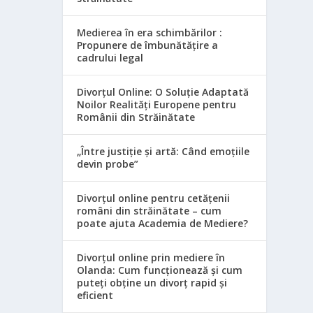
Medierea în era schimbărilor :
Propunere de îmbunătățire a
cadrului legal
Divorțul Online: O Soluție Adaptată
Noilor Realități Europene pentru
Românii din Străinătate
„Între justiție și artă: Când emoțiile
devin probe”
Divorțul online pentru cetățenii
români din străinătate – cum
poate ajuta Academia de Mediere?
Divorțul online prin mediere în
Olanda: Cum funcționează și cum
puteți obține un divorț rapid și
eficient