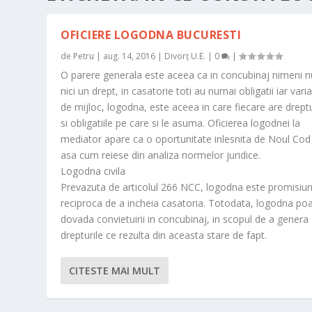
OFICIERE LOGODNA BUCURESTI
de
Petru
|
aug. 14, 2016
|
Divorț U.E.
|
0
|
O parere generala este aceea ca in concubinaj nimeni n
nici un drept, in casatorie toti au numai obligatii iar vari
de mijloc, logodna, este aceea in care fiecare are dreptu
si obligatiile pe care si le asuma. Oficierea logodnei la
mediator apare ca o oportunitate inlesnita de Noul Cod C
asa cum reiese din analiza normelor juridice.
Logodna civila
Prevazuta de articolul 266 NCC, logodna este promisiu
reciproca de a incheia casatoria. Totodata, logodna poa
dovada convietuirii in concubinaj, in scopul de a genera
drepturile ce rezulta din aceasta stare de fapt.
CITESTE MAI MULT