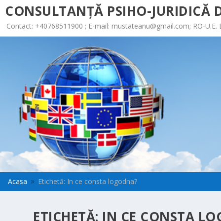
CONSULTANȚĂ PSIHO-JURIDICĂ D
Contact: +40768511900 ; E-mail:
mustateanu@gmail.com
; RO-U.E.
Acasa
Etichetă: In ce consta logodna?
9
ETICHETĂ:
IN CE CONSTA L