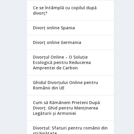
Ce se întâmplă cu copilul după
divorț?
Divorț online Spania
Divorț online Germania
Divorțul Online – O Soluție
Ecologică pentru Reducerea
Amprentei de Carbon
Ghidul Divorțului Online pentru
Românii din UE
Cum să Rămânem Prieteni După
Divorț: Ghid pentru Menținerea
Legăturii și Armoniei
Divorțul: Sfaturi pentru românii din
străinătate