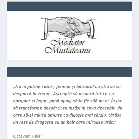
„Nu în puţine cazuri, femeia şi bărbatul nu ştiu să se
despartă la vreme. Aşteaptă să dispară tot ce i-a
apropiat şi legat, până ajung să le fie silă de ei. În loc
să transforme despărţirea însăşi în ceva deosebit, de
care să-şi aducă aminte cu duioşie mai târziu, târăsc
un rest de dragoste ca un hoit care miroase urât.”
Octavian Paler