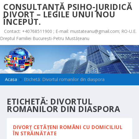
CONSULTANȚĂ PSIHO-JURIDICĂ
DIVORȚ – LEGILE UNUI NOU
ÎNCEPUT.
Contact: +40768511900 ; E-mail:
mustateanu@gmail.com
; RO-U.E.
Dreptul Familiei București-Petru Mustățeanu
Acasa
Etichetă: Divortul romanilor din diaspora
9
ETICHETĂ:
DIVORTUL
ROMANILOR DIN DIASPORA
DIVORȚ CETĂȚENI ROMÂNI CU DOMICILIUL
ÎN STRĂINĂTATE