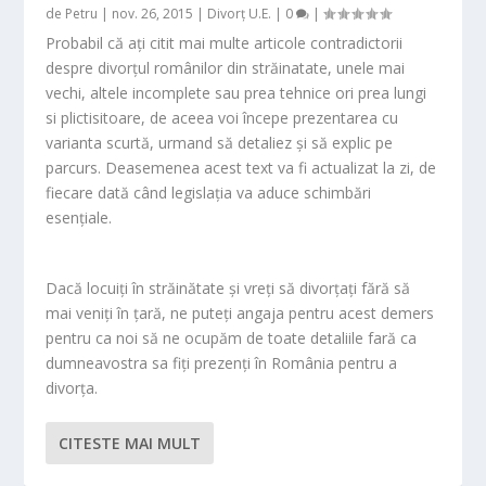
de
Petru
|
nov. 26, 2015
|
Divorț U.E.
|
0
|
Probabil că ați citit mai multe articole contradictorii
despre divorțul românilor din străinatate, unele mai
vechi, altele incomplete sau prea tehnice ori prea lungi
si plictisitoare, de aceea voi începe prezentarea cu
varianta scurtă, urmand să detaliez și să explic pe
parcurs. Deasemenea acest text va fi actualizat la zi, de
fiecare dată când legislația va aduce schimbări
esențiale.
Dacă locuiți în străinătate și vreți să divorțați fără să
mai veniți în țară, ne puteți angaja pentru acest demers
pentru ca noi să ne ocupăm de toate detaliile fară ca
dumneavostra sa fiți prezenți în România pentru a
divorța.
CITESTE MAI MULT