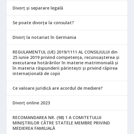
Divorț și separare legală
Se poate divorța la consulat?
Divorț la notariat în Germania
REGULAMENTUL (UE) 2019/1111 AL CONSILIULUI din
25 iunie 2019 privind competența, recunoașterea și
executarea hotărârilor în materie matrimonială și
în materia răspunderii părintești și privind răpirea
internațională de copii
Ce valoare juridică are acordul de mediere?
Divorț online 2023
RECOMANDAREA NR. (98) 1 A COMITETULUI
MINIŞTRILOR CĂTRE STATELE MEMBRE PRIVIND
MEDIEREA FAMILIALĂ