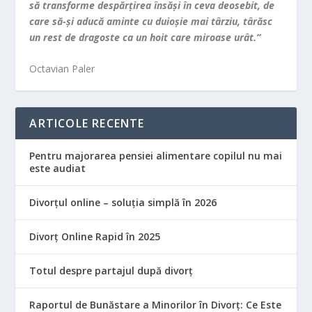
să transforme despărţirea însăşi în ceva deosebit, de
care să-şi aducă aminte cu duioşie mai târziu, târăsc
un rest de dragoste ca un hoit care miroase urât.”
Octavian Paler
ARTICOLE RECENTE
Pentru majorarea pensiei alimentare copilul nu mai
este audiat
Divorțul online – soluția simplă în 2026
Divorț Online Rapid în 2025
Totul despre partajul după divorț
Raportul de Bunăstare a Minorilor în Divorț: Ce Este