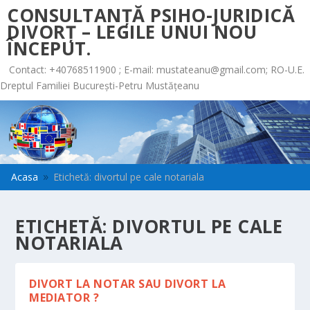
CONSULTANȚĂ PSIHO-JURIDICĂ
DIVORȚ – LEGILE UNUI NOU
ÎNCEPUT.
Contact: +40768511900 ; E-mail:
mustateanu@gmail.com
; RO-U.E.
Dreptul Familiei București-Petru Mustățeanu
Acasa
Etichetă: divortul pe cale notariala
9
ETICHETĂ:
DIVORTUL PE CALE
NOTARIALA
DIVORT LA NOTAR SAU DIVORT LA
MEDIATOR ?