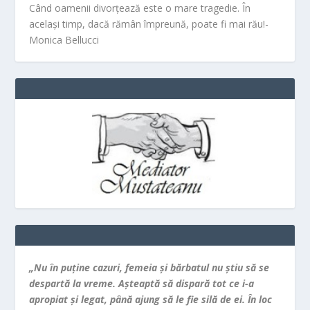
Când oamenii divorțează este o mare tragedie. În
același timp, dacă rămân împreună, poate fi mai rău!-
Monica Bellucci
„Nu în puţine cazuri, femeia şi bărbatul nu ştiu să se
despartă la vreme. Aşteaptă să dispară tot ce i-a
apropiat şi legat, până ajung să le fie silă de ei. În loc