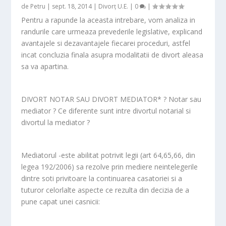
de
Petru
|
sept. 18, 2014
|
Divorț U.E.
|
0
|
Pentru a rapunde la aceasta intrebare, vom analiza in
randurile care urmeaza prevederile legislative, explicand
avantajele si dezavantajele fiecarei proceduri, astfel
incat concluzia finala asupra modalitatii de divort aleasa
sa va apartina.
DIVORT NOTAR SAU DIVORT MEDIATOR* ? Notar sau
mediator ? Ce diferente sunt intre divortul notarial si
divortul la mediator ?
Mediatorul -este abilitat potrivit legii (art 64,65,66, din
legea 192/2006) sa rezolve prin mediere neintelegerile
dintre soti privitoare la continuarea casatoriei si a
tuturor celorlalte aspecte ce rezulta din decizia de a
pune capat unei casnicii: