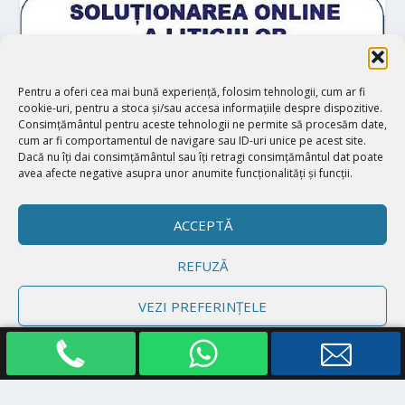
Pentru a oferi cea mai bună experiență, folosim tehnologii, cum ar fi
cookie-uri, pentru a stoca și/sau accesa informațiile despre dispozitive.
Consimțământul pentru aceste tehnologii ne permite să procesăm date,
cum ar fi comportamentul de navigare sau ID-uri unice pe acest site.
Dacă nu îți dai consimțământul sau îți retragi consimțământul dat poate
avea afecte negative asupra unor anumite funcționalități și funcții.
ACCEPTĂ
REFUZĂ
Proiectat de
| Realizat de
Elegant Themes
WordPress
VEZI PREFERINȚELE
Politică cookie-uri
Declarație de confidențialitate
Impressum