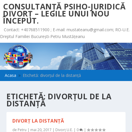
CONSULTANȚĂ PSIHO-JURIDICĂ
DIVORȚ – LEGILE UNUI NOU
ÎNCEPUT.
Contact: +40768511900 ; E-mail:
mustateanu@gmail.com
; RO-U.E.
Dreptul Familiei București-Petru Mustățeanu
Acasa
Etichetă: divorțul de la distanță
9
ETICHETĂ:
DIVORȚUL DE LA
DISTANȚĂ
DIVORŢ LA DISTANŢĂ
de
Petru
|
mai 20, 2017
|
Divorț U.E.
|
0
|