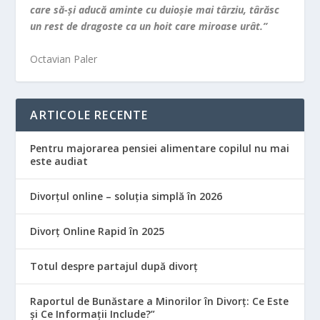
care să-şi aducă aminte cu duioşie mai târziu, târăsc
un rest de dragoste ca un hoit care miroase urât.”
Octavian Paler
ARTICOLE RECENTE
Pentru majorarea pensiei alimentare copilul nu mai
este audiat
Divorțul online – soluția simplă în 2026
Divorț Online Rapid în 2025
Totul despre partajul după divorț
Raportul de Bunăstare a Minorilor în Divorț: Ce Este
și Ce Informații Include?”