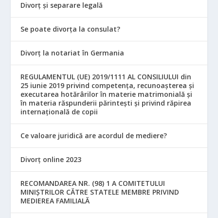
Divorț și separare legală
Se poate divorța la consulat?
Divorț la notariat în Germania
REGULAMENTUL (UE) 2019/1111 AL CONSILIULUI din
25 iunie 2019 privind competența, recunoașterea și
executarea hotărârilor în materie matrimonială și
în materia răspunderii părintești și privind răpirea
internațională de copii
Ce valoare juridică are acordul de mediere?
Divorț online 2023
RECOMANDAREA NR. (98) 1 A COMITETULUI
MINIŞTRILOR CĂTRE STATELE MEMBRE PRIVIND
MEDIEREA FAMILIALĂ