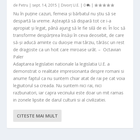
de
Petru
|
sept. 14, 2015
|
Divorț U.E.
|
0
|
Nu în puţine cazuri, femeia şi bărbatul nu ştiu să se
despartă la vreme. Aşteaptă să dispară tot ce i-a
apropiat şi legat, până ajung să le fie silă de ei. În loc să
transforme despărţirea însăşi în ceva deosebit, de care
să-şi aducă aminte cu duioşie mai târziu, târăsc un rest
de dragoste ca un hoit care miroase urât. – Octavian
Paler
Adaptarea legislatiei nationale la legislatia U.E. a
demonstrat o realitate impresionanta despre romani si
anume faptul ca nu suntem chiar atat de rai pe cat voia
legiuitorul sa creada. Nu suntem nici rai, nici
razbunatori, iar capra vecinului este doar un mit ramas
in zonele lipsite de darul culturii si al civilizatiei.
CITESTE MAI MULT