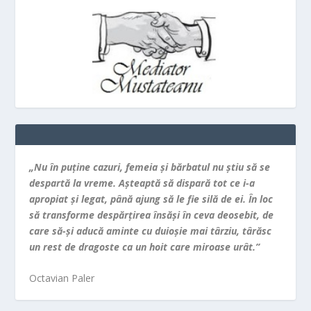
„Nu în puţine cazuri, femeia şi bărbatul nu ştiu să se
despartă la vreme. Aşteaptă să dispară tot ce i-a
apropiat şi legat, până ajung să le fie silă de ei. În loc
să transforme despărţirea însăşi în ceva deosebit, de
care să-şi aducă aminte cu duioşie mai târziu, târăsc
un rest de dragoste ca un hoit care miroase urât.”
Octavian Paler