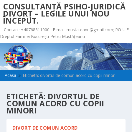
CONSULTANȚĂ PSIHO-JURIDICĂ
DIVORȚ – LEGILE UNUI NOU
ÎNCEPUT.
Contact: +40768511900 ; E-mail:
mustateanu@gmail.com
; RO-U.E.
Dreptul Familiei București-Petru Mustățeanu
Acasa
Etichetă: divortul de comun acord cu copii minori
9
ETICHETĂ:
DIVORTUL DE
COMUN ACORD CU COPII
MINORI
DIVORT DE COMUN ACORD