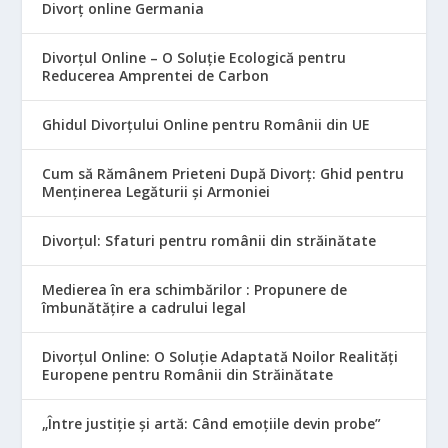
Divorț online Germania
Divorțul Online – O Soluție Ecologică pentru
Reducerea Amprentei de Carbon
Ghidul Divorțului Online pentru Românii din UE
Cum să Rămânem Prieteni După Divorț: Ghid pentru
Menținerea Legăturii și Armoniei
Divorțul: Sfaturi pentru românii din străinătate
Medierea în era schimbărilor : Propunere de
îmbunătățire a cadrului legal
Divorțul Online: O Soluție Adaptată Noilor Realități
Europene pentru Românii din Străinătate
„Între justiție și artă: Când emoțiile devin probe”