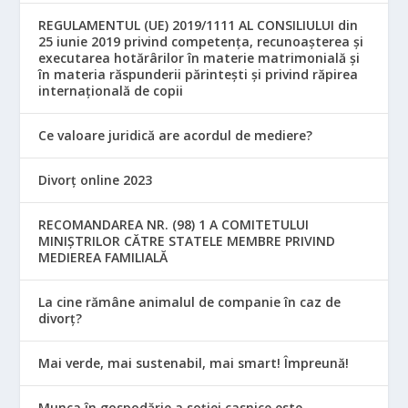
REGULAMENTUL (UE) 2019/1111 AL CONSILIULUI din
25 iunie 2019 privind competența, recunoașterea și
executarea hotărârilor în materie matrimonială și
în materia răspunderii părintești și privind răpirea
internațională de copii
Ce valoare juridică are acordul de mediere?
Divorț online 2023
RECOMANDAREA NR. (98) 1 A COMITETULUI
MINIŞTRILOR CĂTRE STATELE MEMBRE PRIVIND
MEDIEREA FAMILIALĂ
La cine rămâne animalul de companie în caz de
divorț?
Mai verde, mai sustenabil, mai smart! Împreună!
Munca în gospodărie a soției casnice este