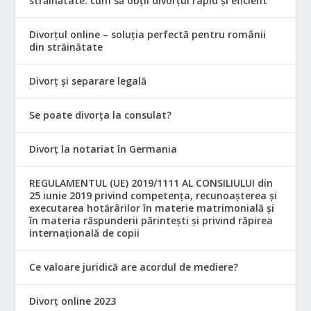
străinătate: cum să obții divorțul rapid și eficient
Divorțul online – soluția perfectă pentru românii
din străinătate
Divorț și separare legală
Se poate divorța la consulat?
Divorț la notariat în Germania
REGULAMENTUL (UE) 2019/1111 AL CONSILIULUI din
25 iunie 2019 privind competența, recunoașterea și
executarea hotărârilor în materie matrimonială și
în materia răspunderii părintești și privind răpirea
internațională de copii
Ce valoare juridică are acordul de mediere?
Divorț online 2023