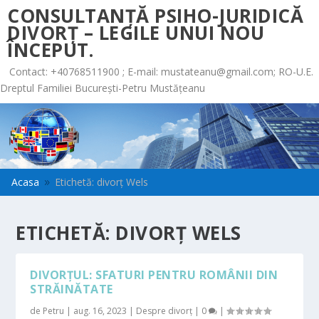
CONSULTANȚĂ PSIHO-JURIDICĂ
DIVORȚ – LEGILE UNUI NOU
ÎNCEPUT.
Contact: +40768511900 ; E-mail:
mustateanu@gmail.com
; RO-U.E.
Dreptul Familiei București-Petru Mustățeanu
Acasa
Etichetă: divorț Wels
9
ETICHETĂ:
DIVORȚ WELS
DIVORȚUL: SFATURI PENTRU ROMÂNII DIN
STRĂINĂTATE
de
Petru
|
aug. 16, 2023
|
Despre divorț
|
0
|