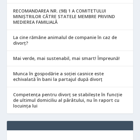
RECOMANDAREA NR. (98) 1 A COMITETULUI
MINIŞTRILOR CĂTRE STATELE MEMBRE PRIVIND
MEDIEREA FAMILIALĂ
La cine rămâne animalul de companie în caz de
divorț?
Mai verde, mai sustenabil, mai smart! Împreună!
Munca în gospodărie a soției casnice este
echivalată în bani la partajul după divorț
Competența pentru divorț se stabilește în funcție
de ultimul domiciliu al pârâtului, nu în raport cu
locuinţa lui