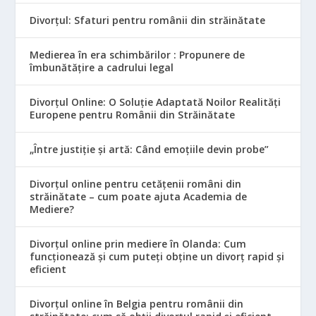
Divorțul: Sfaturi pentru românii din străinătate
Medierea în era schimbărilor : Propunere de
îmbunătățire a cadrului legal
Divorțul Online: O Soluție Adaptată Noilor Realități
Europene pentru Românii din Străinătate
„Între justiție și artă: Când emoțiile devin probe”
Divorțul online pentru cetățenii români din
străinătate – cum poate ajuta Academia de
Mediere?
Divorțul online prin mediere în Olanda: Cum
funcționează și cum puteți obține un divorț rapid și
eficient
Divorțul online în Belgia pentru românii din