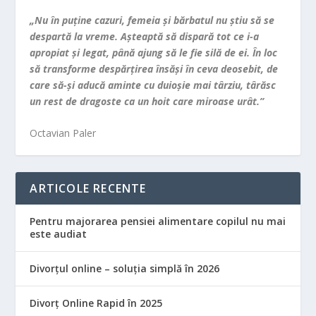
„Nu în puţine cazuri, femeia şi bărbatul nu ştiu să se
despartă la vreme. Aşteaptă să dispară tot ce i-a
apropiat şi legat, până ajung să le fie silă de ei. În loc
să transforme despărţirea însăşi în ceva deosebit, de
care să-şi aducă aminte cu duioşie mai târziu, târăsc
un rest de dragoste ca un hoit care miroase urât.”
Octavian Paler
ARTICOLE RECENTE
Pentru majorarea pensiei alimentare copilul nu mai
este audiat
Divorțul online – soluția simplă în 2026
Divorț Online Rapid în 2025