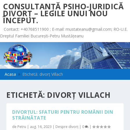
CONSULTANȚĂ PSIHO-JURIDICĂ
DIVORȚ – LEGILE UNUI NOU
ÎNCEPUT.
Contact: +40768511900 ; E-mail:
mustateanu@gmail.com
; RO-U.E.
Dreptul Familiei București-Petru Mustățeanu
Acasa
Etichetă: divorț Villach
9
ETICHETĂ:
DIVORȚ VILLACH
DIVORȚUL: SFATURI PENTRU ROMÂNII DIN
STRĂINĂTATE
de
Petru
|
aug. 16, 2023
|
Despre divorț
|
0
|