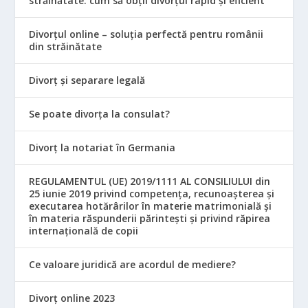
străinătate: cum să obții divorțul rapid și eficient
Divorțul online – soluția perfectă pentru românii
din străinătate
Divorț și separare legală
Se poate divorța la consulat?
Divorț la notariat în Germania
REGULAMENTUL (UE) 2019/1111 AL CONSILIULUI din
25 iunie 2019 privind competența, recunoașterea și
executarea hotărârilor în materie matrimonială și
în materia răspunderii părintești și privind răpirea
internațională de copii
Ce valoare juridică are acordul de mediere?
Divorț online 2023