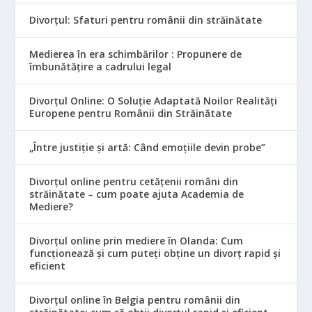
Divorțul: Sfaturi pentru românii din străinătate
Medierea în era schimbărilor : Propunere de
îmbunătățire a cadrului legal
Divorțul Online: O Soluție Adaptată Noilor Realități
Europene pentru Românii din Străinătate
„Între justiție și artă: Când emoțiile devin probe”
Divorțul online pentru cetățenii români din
străinătate – cum poate ajuta Academia de
Mediere?
Divorțul online prin mediere în Olanda: Cum
funcționează și cum puteți obține un divorț rapid și
eficient
Divorțul online în Belgia pentru românii din