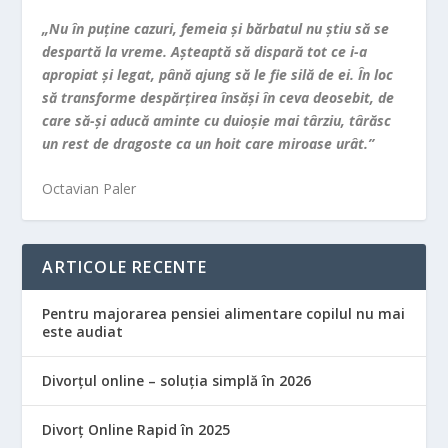
„Nu în puţine cazuri, femeia şi bărbatul nu ştiu să se
despartă la vreme. Aşteaptă să dispară tot ce i-a
apropiat şi legat, până ajung să le fie silă de ei. În loc
să transforme despărţirea însăşi în ceva deosebit, de
care să-şi aducă aminte cu duioşie mai târziu, târăsc
un rest de dragoste ca un hoit care miroase urât.”
Octavian Paler
ARTICOLE RECENTE
Pentru majorarea pensiei alimentare copilul nu mai
este audiat
Divorțul online – soluția simplă în 2026
Divorț Online Rapid în 2025