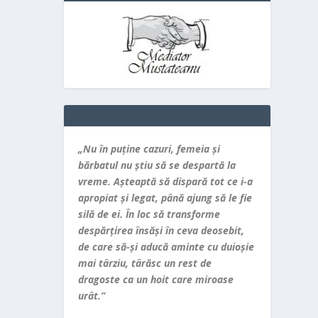
„Nu în puţine cazuri, femeia şi
bărbatul nu ştiu să se despartă la
vreme. Aşteaptă să dispară tot ce i-a
apropiat şi legat, până ajung să le fie
silă de ei. În loc să transforme
despărţirea însăşi în ceva deosebit,
de care să-şi aducă aminte cu duioşie
mai târziu, târăsc un rest de
dragoste ca un hoit care miroase
urât.”