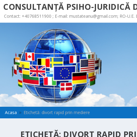
CONSULTANȚĂ PSIHO-JURIDICĂ D
Contact: +40768511900 ; E-mail:
mustateanu@gmail.com
; RO-U.E.
Acasa
Etichetă: divort rapid prin mediere
9
ETICHETĂ:
DIVORT RAPID PR