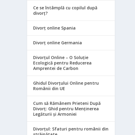
Ce se întâmplă cu copilul după
divorț?
Divorț online Spania
Divorț online Germania
Divorțul Online – O Soluție
Ecologică pentru Reducerea
Amprentei de Carbon
Ghidul Divorțului Online pentru
Românii din UE
Cum să Rămânem Prieteni După
Divorț: Ghid pentru Menținerea
Legăturii și Armoniei
Divorțul: Sfaturi pentru românii din
străinătate