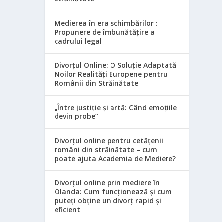
Medierea în era schimbărilor :
Propunere de îmbunătățire a
cadrului legal
Divorțul Online: O Soluție Adaptată
Noilor Realități Europene pentru
Românii din Străinătate
„Între justiție și artă: Când emoțiile
devin probe”
Divorțul online pentru cetățenii
români din străinătate – cum
poate ajuta Academia de Mediere?
Divorțul online prin mediere în
Olanda: Cum funcționează și cum
puteți obține un divorț rapid și
eficient