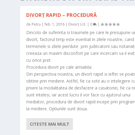
DIVORȚ RAPID – PROCEDURĂ
de
Petru
|
feb. 1, 2016
|
Divorț U.E.
|
0
|
Dincolo de suferinta si traumele pe care le presupune u
divort, factorul timp este esential in zilele noastre, cand
termenele si zilele pierdute prin judecatorii sau notariat
creeaza un maxim disconfort pe care incercam sa il ev
cu orice pret.
Procedura divort pe cale amiabila:
Din perspectiva noastra, un divort rapid si ieftin se poat
obtine prin mediere. Astfel, fie ca sotii au o intelegere c
privire la modalitatea de desfacere a casatoriei, fie ca n
sunt intelesi, iar acest lucru il vor face cu ajutorul unui
mediator, procedura de divort rapid incepe prin progra
la mediere. Optiunile sunt doua.
CITESTE MAI MULT