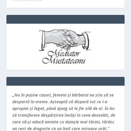
„Nu în puţine cazuri, femeia şi bărbatul nu ştiu să se
despartă la vreme. Aşteaptă să dispară tot ce i-a
apropiat şi legat, până ajung să le fie silă de ei. În loc
să transforme despărţirea însăşi în ceva deosebit, de
care să-şi aducă aminte cu duioşie mai târziu, târăsc
un rest de dragoste ca un hoit care miroase urât.”