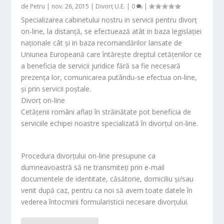
de
Petru
|
nov. 26, 2015
|
Divorț U.E.
|
0
|
Specializarea cabinetului nostru in servicii pentru divorț
on-line, la distanță, se efectuează atât in baza legislației
naționale cât și in baza recomandărilor lansate de
Uniunea Europeană care întărește dreptul cetățenilor ce
a beneficia de servicii juridice fără sa fie necesară
prezența lor, comunicarea putându-se efectua on-line,
și prin servicii poștale.
Divorț on-line
Cetățenii români aflați în străinătate pot beneficia de
serviciile echipei noastre specializată în divorțul on-line.
Procedura divorțului on-line presupune ca
dumneavoastră să ne transmiteți prin e-mail
documentele de identitate, căsătorie, domiciliu și/sau
venit după caz, pentru ca noi să avem toate datele în
vederea întocmirii formularisticii necesare divorțului.