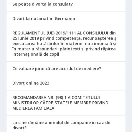
Se poate divorța la consulat?
Divorț la notariat în Germania
REGULAMENTUL (UE) 2019/1111 AL CONSILIULUI din
25 iunie 2019 privind competența, recunoașterea și
executarea hotărârilor în materie matrimonială și
în materia răspunderii părintești și privind răpirea
internațională de copii
Ce valoare juridică are acordul de mediere?
Divorț online 2023
RECOMANDAREA NR. (98) 1 A COMITETULUI
MINIŞTRILOR CĂTRE STATELE MEMBRE PRIVIND
MEDIEREA FAMILIALĂ
La cine rămâne animalul de companie în caz de
divorț?