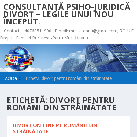
CONSULTANȚĂ PSIHO-JURIDICĂ
DIVORȚ – LEGILE UNUI NOU
ÎNCEPUT.
Contact: +40768511900 ; E-mail:
mustateanu@gmail.com
; RO-U.E.
Dreptul Familiei București-Petru Mustățeanu
Acasa
Etichetă: divorț pentru români din străinătate
9
ETICHETĂ:
DIVORȚ PENTRU
ROMÂNI DIN STRĂINĂTATE
DIVORȚ ON-LINE PT ROMÂNII DIN
STRĂINĂTATE