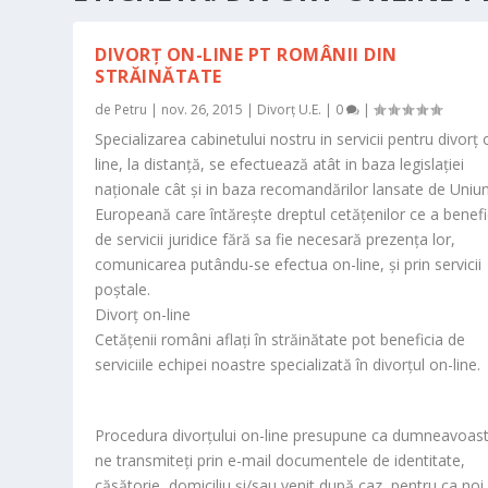
DIVORȚ ON-LINE PT ROMÂNII DIN
STRĂINĂTATE
de
Petru
|
nov. 26, 2015
|
Divorț U.E.
|
0
|
Specializarea cabinetului nostru in servicii pentru divorț 
line, la distanță, se efectuează atât in baza legislației
naționale cât și in baza recomandărilor lansate de Uniu
Europeană care întărește dreptul cetățenilor ce a benefi
de servicii juridice fără sa fie necesară prezența lor,
comunicarea putându-se efectua on-line, și prin servicii
poștale.
Divorț on-line
Cetățenii români aflați în străinătate pot beneficia de
serviciile echipei noastre specializată în divorțul on-line.
Procedura divorțului on-line presupune ca dumneavoast
ne transmiteți prin e-mail documentele de identitate,
căsătorie, domiciliu și/sau venit după caz, pentru ca noi