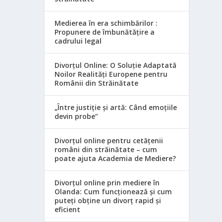
Medierea în era schimbărilor :
Propunere de îmbunătățire a
cadrului legal
Divorțul Online: O Soluție Adaptată
Noilor Realități Europene pentru
Românii din Străinătate
„Între justiție și artă: Când emoțiile
devin probe”
Divorțul online pentru cetățenii
români din străinătate – cum
poate ajuta Academia de Mediere?
Divorțul online prin mediere în
Olanda: Cum funcționează și cum
puteți obține un divorț rapid și
eficient