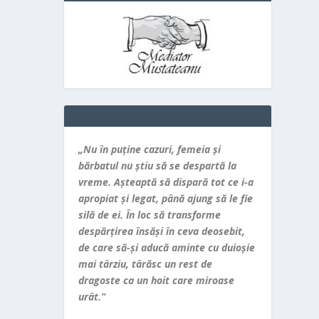
„Nu în puţine cazuri, femeia şi
bărbatul nu ştiu să se despartă la
vreme. Aşteaptă să dispară tot ce i-a
apropiat şi legat, până ajung să le fie
silă de ei. În loc să transforme
despărţirea însăşi în ceva deosebit,
de care să-şi aducă aminte cu duioşie
mai târziu, târăsc un rest de
dragoste ca un hoit care miroase
urât.”