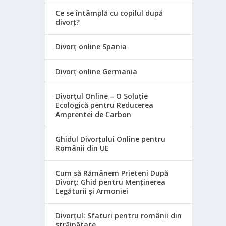
Ce se întâmplă cu copilul după
divorț?
Divorț online Spania
Divorț online Germania
Divorțul Online – O Soluție
Ecologică pentru Reducerea
Amprentei de Carbon
Ghidul Divorțului Online pentru
Românii din UE
Cum să Rămânem Prieteni După
Divorț: Ghid pentru Menținerea
Legăturii și Armoniei
Divorțul: Sfaturi pentru românii din
străinătate