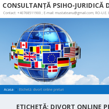
CONSULTANȚĂ PSIHO-JURIDICĂ D
Contact: +40768511900 ; E-mail:
mustateanu@gmail.com
; RO-U.E.
Acasa
Etichetă: divort online preturi
9
ETICHETĂ:
DIVORT ONLINE P