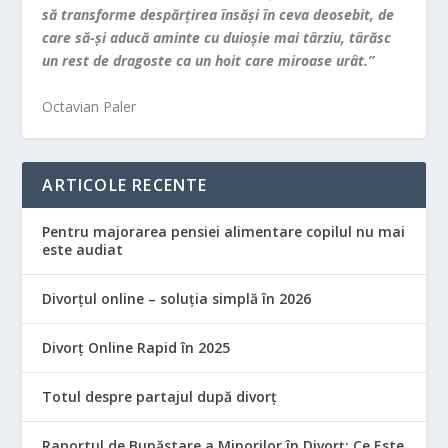
să transforme despărţirea însăşi în ceva deosebit, de
care să-şi aducă aminte cu duioşie mai târziu, târăsc
un rest de dragoste ca un hoit care miroase urât.”
Octavian Paler
ARTICOLE RECENTE
Pentru majorarea pensiei alimentare copilul nu mai
este audiat
Divorțul online – soluția simplă în 2026
Divorț Online Rapid în 2025
Totul despre partajul după divorț
Raportul de Bunăstare a Minorilor în Divorț: Ce Este