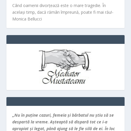
Când oamenii divorțează este o mare tragedie. În
același timp, dacă rămân împreună, poate fi mai rău!-
Monica Bellucci
„Nu în puţine cazuri, femeia şi bărbatul nu ştiu să se
despartă la vreme. Aşteaptă să dispară tot ce i-a
apropiat şi legat, până ajung să le fie silă de ei. În loc