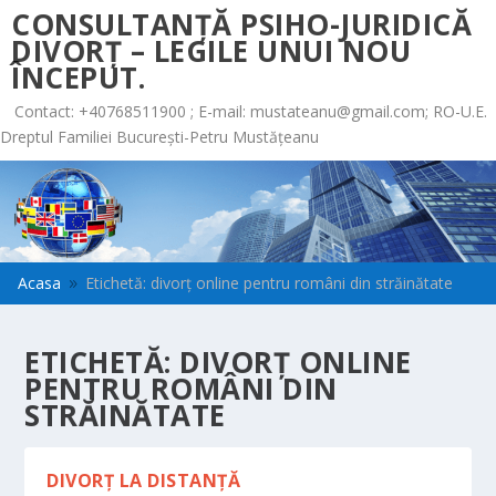
CONSULTANȚĂ PSIHO-JURIDICĂ
DIVORȚ – LEGILE UNUI NOU
ÎNCEPUT.
Contact: +40768511900 ; E-mail:
mustateanu@gmail.com
; RO-U.E.
Dreptul Familiei București-Petru Mustățeanu
Acasa
Etichetă: divorț online pentru români din străinătate
9
ETICHETĂ:
DIVORȚ ONLINE
PENTRU ROMÂNI DIN
STRĂINĂTATE
DIVORŢ LA DISTANŢĂ