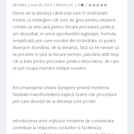
de
Petru
|
mai 20, 2017
|
Divorț U.E.
|
0
|
Divorț de la distanță când soții sunt în străinătate
Pentru că ințelegem cât este de greu pentru cetățenii
români să vină țară pentru fiecare procedură juridică,
am dezvoltat, in urma aprofundării legislației, formula
simplificată prin care românii din străinătate să poată
divorța în România, de la distanță, fără să fie nevoie să
se prezinte in țară la fiecare termen, pierzând atât timp
cât și bani pentru proceduri juridico-birocratice, de care
se pot ocupa membrii echipei noastre.
Recomandarea Uniunii Europene privind medierea
familială transfrontalieră explică foarte clar procedura
prin care divorțul de la distanță este posibil:
Introducerea unor mijloace moderne de comunicare
contribuie la reducerea costurilor si faciliteaza