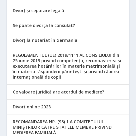
Divorț și separare legală
Se poate divorța la consulat?
Divorț la notariat în Germania
REGULAMENTUL (UE) 2019/1111 AL CONSILIULUI din
25 iunie 2019 privind competența, recunoașterea și
executarea hotărârilor în materie matrimonială și
în materia răspunderii părintești și privind răpirea
internațională de copii
Ce valoare juridică are acordul de mediere?
Divorț online 2023
RECOMANDAREA NR. (98) 1 A COMITETULUI
MINIŞTRILOR CĂTRE STATELE MEMBRE PRIVIND
MEDIEREA FAMILIALĂ