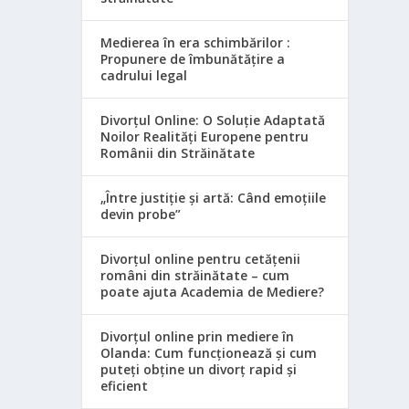
Medierea în era schimbărilor :
Propunere de îmbunătățire a
cadrului legal
Divorțul Online: O Soluție Adaptată
Noilor Realități Europene pentru
Românii din Străinătate
„Între justiție și artă: Când emoțiile
devin probe”
Divorțul online pentru cetățenii
români din străinătate – cum
poate ajuta Academia de Mediere?
Divorțul online prin mediere în
Olanda: Cum funcționează și cum
puteți obține un divorț rapid și
eficient