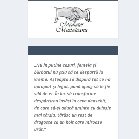
„Nu în puţine cazuri, femeia şi
bărbatul nu ştiu să se despartă la
vreme. Aşteaptă să dispară tot ce i-a
apropiat şi legat, până ajung să le fie
silă de ei. În loc să transforme
despărţirea însăşi în ceva deosebit,
de care să-şi aducă aminte cu duioşie
mai târziu, târăsc un rest de
dragoste ca un hoit care miroase
urât.”