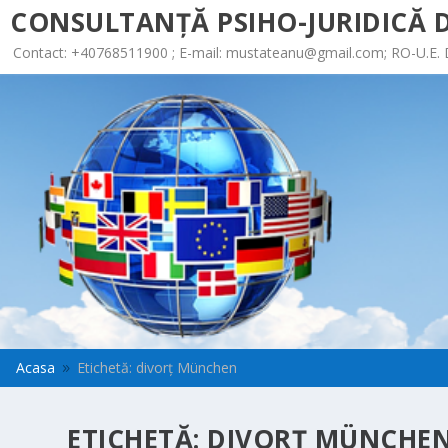
CONSULTANȚĂ PSIHO-JURIDICĂ D
Contact: +40768511900 ; E-mail:
mustateanu@gmail.com
; RO-U.E.
Acasa
Etichetă: divorț München
9
ETICHETĂ:
DIVORȚ MÜNCHE