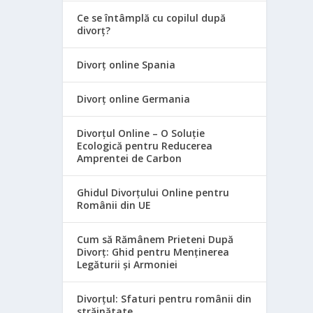
Ce se întâmplă cu copilul după
divorț?
Divorț online Spania
Divorț online Germania
Divorțul Online – O Soluție
Ecologică pentru Reducerea
Amprentei de Carbon
Ghidul Divorțului Online pentru
Românii din UE
Cum să Rămânem Prieteni După
Divorț: Ghid pentru Menținerea
Legăturii și Armoniei
Divorțul: Sfaturi pentru românii din
străinătate