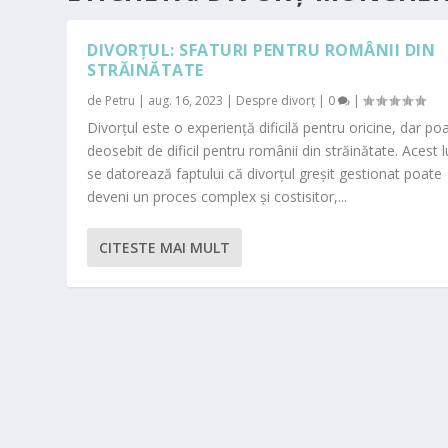
DIVORȚUL: SFATURI PENTRU ROMÂNII DIN
STRĂINĂTATE
de
Petru
|
aug. 16, 2023
|
Despre divorț
|
0
|
Divorțul este o experiență dificilă pentru oricine, dar poa
deosebit de dificil pentru românii din străinătate. Acest 
se datorează faptului că divorțul greșit gestionat poate
deveni un proces complex și costisitor,...
CITESTE MAI MULT