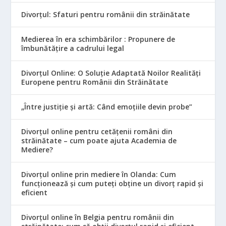
Divorțul: Sfaturi pentru românii din străinătate
Medierea în era schimbărilor : Propunere de
îmbunătățire a cadrului legal
Divorțul Online: O Soluție Adaptată Noilor Realități
Europene pentru Românii din Străinătate
„Între justiție și artă: Când emoțiile devin probe”
Divorțul online pentru cetățenii români din
străinătate – cum poate ajuta Academia de
Mediere?
Divorțul online prin mediere în Olanda: Cum
funcționează și cum puteți obține un divorț rapid și
eficient
Divorțul online în Belgia pentru românii din