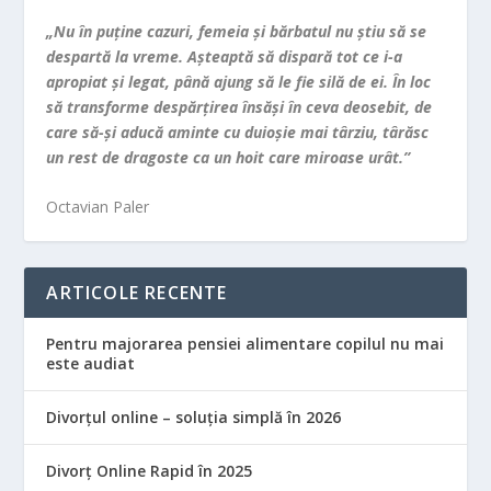
„Nu în puţine cazuri, femeia şi bărbatul nu ştiu să se
despartă la vreme. Aşteaptă să dispară tot ce i-a
apropiat şi legat, până ajung să le fie silă de ei. În loc
să transforme despărţirea însăşi în ceva deosebit, de
care să-şi aducă aminte cu duioşie mai târziu, târăsc
un rest de dragoste ca un hoit care miroase urât.”
Octavian Paler
ARTICOLE RECENTE
Pentru majorarea pensiei alimentare copilul nu mai
este audiat
Divorțul online – soluția simplă în 2026
Divorț Online Rapid în 2025