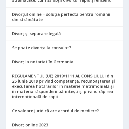
străinătate: cum să obții divorțul rapid și eficient
Divorțul online – soluția perfectă pentru românii
din străinătate
Divorț și separare legală
Se poate divorța la consulat?
Divorț la notariat în Germania
REGULAMENTUL (UE) 2019/1111 AL CONSILIULUI din
25 iunie 2019 privind competența, recunoașterea și
executarea hotărârilor în materie matrimonială și
în materia răspunderii părintești și privind răpirea
internațională de copii
Ce valoare juridică are acordul de mediere?
Divorț online 2023