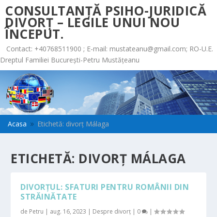
CONSULTANȚĂ PSIHO-JURIDICĂ
DIVORȚ – LEGILE UNUI NOU
ÎNCEPUT.
Contact: +40768511900 ; E-mail:
mustateanu@gmail.com
; RO-U.E.
Dreptul Familiei București-Petru Mustățeanu
Acasa
Etichetă: divorț Málaga
9
ETICHETĂ:
DIVORȚ MÁLAGA
DIVORȚUL: SFATURI PENTRU ROMÂNII DIN
STRĂINĂTATE
de
Petru
|
aug. 16, 2023
|
Despre divorț
|
0
|