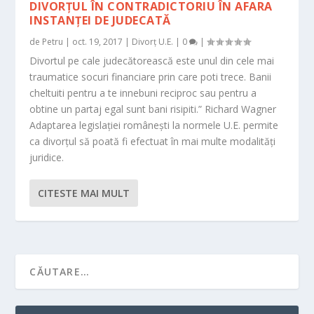
DIVORȚUL ÎN CONTRADICTORIU ÎN AFARA
INSTANȚEI DE JUDECATĂ
de
Petru
|
oct. 19, 2017
|
Divorț U.E.
|
0
|
Divortul pe cale judecătorească este unul din cele mai
traumatice socuri financiare prin care poti trece. Banii
cheltuiti pentru a te innebuni reciproc sau pentru a
obtine un partaj egal sunt bani risipiti.” Richard Wagner
Adaptarea legislației românești la normele U.E. permite
ca divorțul să poată fi efectuat în mai multe modalități
juridice.
CITESTE MAI MULT