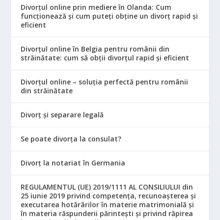
Divorțul online prin mediere în Olanda: Cum
funcționează și cum puteți obține un divorț rapid și
eficient
Divorțul online în Belgia pentru românii din
străinătate: cum să obții divorțul rapid și eficient
Divorțul online – soluția perfectă pentru românii
din străinătate
Divorț și separare legală
Se poate divorța la consulat?
Divorț la notariat în Germania
REGULAMENTUL (UE) 2019/1111 AL CONSILIULUI din
25 iunie 2019 privind competența, recunoașterea și
executarea hotărârilor în materie matrimonială și
în materia răspunderii părintești și privind răpirea