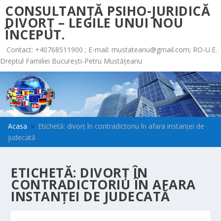
CONSULTANȚĂ PSIHO-JURIDICĂ
DIVORȚ – LEGILE UNUI NOU
ÎNCEPUT.
Contact: +40768511900 ; E-mail:
mustateanu@gmail.com
; RO-U.E.
Dreptul Familiei București-Petru Mustățeanu
Acasa
Etichetă: divorț în contradictoriu în afara instanței de
9
judecată
ETICHETĂ:
DIVORȚ ÎN
CONTRADICTORIU ÎN AFARA
INSTANȚEI DE JUDECATĂ