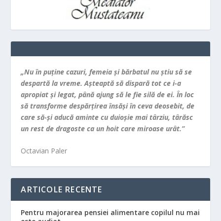
„Nu în puţine cazuri, femeia şi bărbatul nu ştiu să se
despartă la vreme. Aşteaptă să dispară tot ce i-a
apropiat şi legat, până ajung să le fie silă de ei. În loc
să transforme despărţirea însăşi în ceva deosebit, de
care să-şi aducă aminte cu duioşie mai târziu, târăsc
un rest de dragoste ca un hoit care miroase urât.”
Octavian Paler
ARTICOLE RECENTE
Pentru majorarea pensiei alimentare copilul nu mai