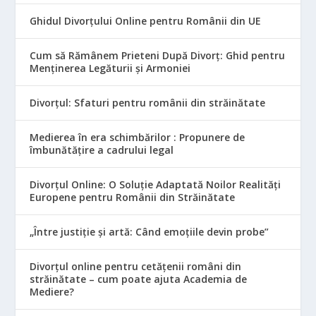
Ghidul Divorțului Online pentru Românii din UE
Cum să Rămânem Prieteni După Divorț: Ghid pentru
Menținerea Legăturii și Armoniei
Divorțul: Sfaturi pentru românii din străinătate
Medierea în era schimbărilor : Propunere de
îmbunătățire a cadrului legal
Divorțul Online: O Soluție Adaptată Noilor Realități
Europene pentru Românii din Străinătate
„Între justiție și artă: Când emoțiile devin probe”
Divorțul online pentru cetățenii români din
străinătate – cum poate ajuta Academia de
Mediere?