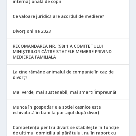
internațională de copii
Ce valoare juridică are acordul de mediere?
Divorț online 2023
RECOMANDAREA NR. (98) 1 A COMITETULUI
MINIŞTRILOR CĂTRE STATELE MEMBRE PRIVIND
MEDIEREA FAMILIALĂ
La cine rămâne animalul de companie în caz de
divorț?
Mai verde, mai sustenabil, mai smart! Împreună!
Munca în gospodărie a soției casnice este
echivalată în bani la partajul după divorț
Competența pentru divorț se stabilește în funcție
de ultimul domiciliu al pârâtului, nu în raport cu