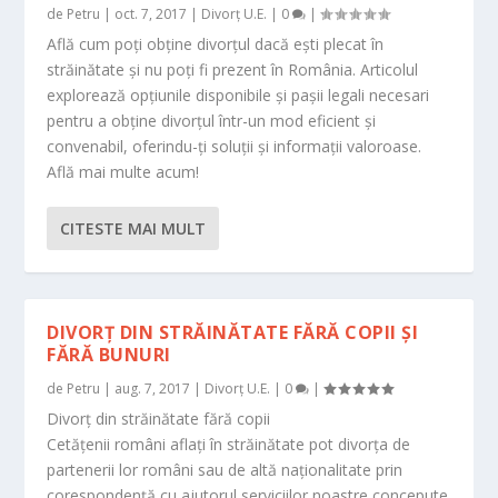
de
Petru
|
oct. 7, 2017
|
Divorț U.E.
|
0
|
Află cum poți obține divorțul dacă ești plecat în
străinătate și nu poți fi prezent în România. Articolul
explorează opțiunile disponibile și pașii legali necesari
pentru a obține divorțul într-un mod eficient și
convenabil, oferindu-ți soluții și informații valoroase.
Află mai multe acum!
CITESTE MAI MULT
DIVORȚ DIN STRĂINĂTATE FĂRĂ COPII ȘI
FĂRĂ BUNURI
de
Petru
|
aug. 7, 2017
|
Divorț U.E.
|
0
|
Divorț din străinătate fără copii
Cetățenii români aflați în străinătate pot divorța de
partenerii lor români sau de altă naționalitate prin
corespondență cu ajutorul serviciilor noastre concepute