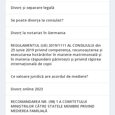
Divorț și separare legală
Se poate divorța la consulat?
Divorț la notariat în Germania
REGULAMENTUL (UE) 2019/1111 AL CONSILIULUI din
25 iunie 2019 privind competența, recunoașterea și
executarea hotărârilor în materie matrimonială și
în materia răspunderii părintești și privind răpirea
internațională de copii
Ce valoare juridică are acordul de mediere?
Divorț online 2023
RECOMANDAREA NR. (98) 1 A COMITETULUI
MINIŞTRILOR CĂTRE STATELE MEMBRE PRIVIND
MEDIEREA FAMILIALĂ