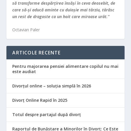
să transforme despărţirea însăşi în ceva deosebit, de
care să-şi aducă aminte cu duioşie mai târziu, târăsc
un rest de dragoste ca un hoit care miroase urât.”
Octavian Paler
ARTICOLE RECENTE
Pentru majorarea pensiei alimentare copilul nu mai
este audiat
Divorțul online – soluția simplă în 2026
Divorț Online Rapid în 2025
Totul despre partajul după divorț
Raportul de Bunăstare a Minorilor în Divorț: Ce Este