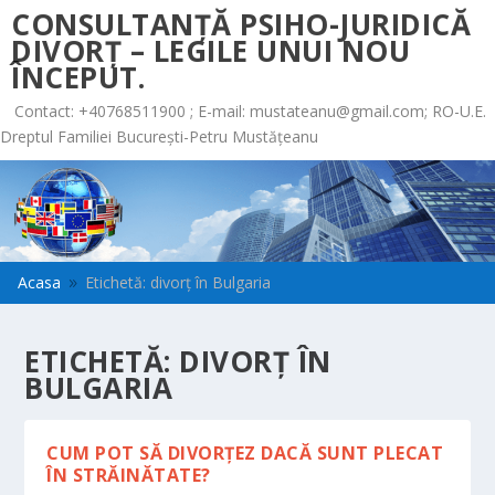
CONSULTANȚĂ PSIHO-JURIDICĂ
DIVORȚ – LEGILE UNUI NOU
ÎNCEPUT.
Contact: +40768511900 ; E-mail:
mustateanu@gmail.com
; RO-U.E.
Dreptul Familiei București-Petru Mustățeanu
Acasa
Etichetă: divorț în Bulgaria
9
ETICHETĂ:
DIVORȚ ÎN
BULGARIA
CUM POT SĂ DIVORȚEZ DACĂ SUNT PLECAT
ÎN STRĂINĂTATE?