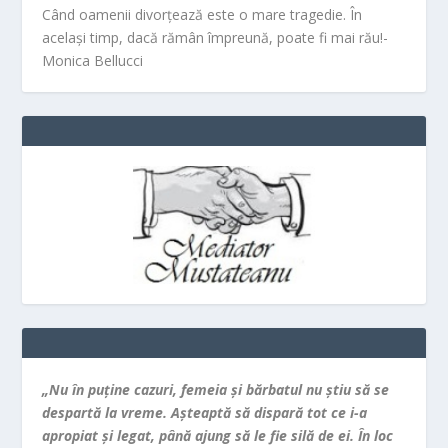
Când oamenii divorțează este o mare tragedie. În
același timp, dacă rămân împreună, poate fi mai rău!-
Monica Bellucci
„Nu în puţine cazuri, femeia şi bărbatul nu ştiu să se
despartă la vreme. Aşteaptă să dispară tot ce i-a
apropiat şi legat, până ajung să le fie silă de ei. În loc