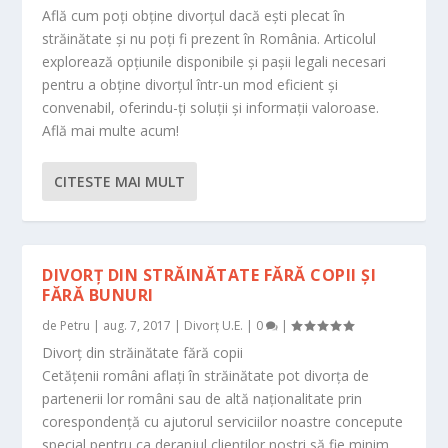
Află cum poți obține divorțul dacă ești plecat în
străinătate și nu poți fi prezent în România. Articolul
explorează opțiunile disponibile și pașii legali necesari
pentru a obține divorțul într-un mod eficient și
convenabil, oferindu-ți soluții și informații valoroase.
Află mai multe acum!
CITESTE MAI MULT
DIVORȚ DIN STRĂINĂTATE FĂRĂ COPII ȘI
FĂRĂ BUNURI
de
Petru
|
aug. 7, 2017
|
Divorț U.E.
|
0
|
Divorț din străinătate fără copii
Cetățenii români aflați în străinătate pot divorța de
partenerii lor români sau de altă naționalitate prin
corespondență cu ajutorul serviciilor noastre concepute
special pentru ca deranjul clienților noștri să fie minim.