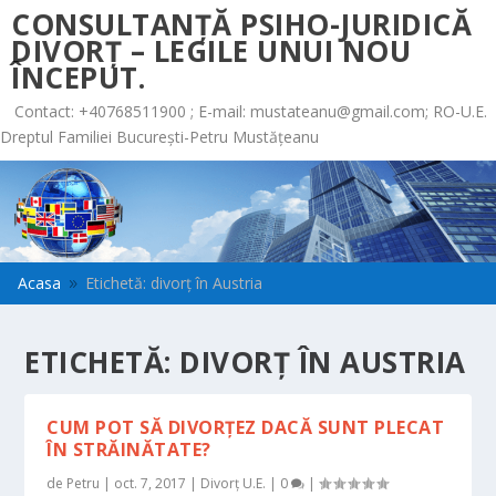
CONSULTANȚĂ PSIHO-JURIDICĂ
DIVORȚ – LEGILE UNUI NOU
ÎNCEPUT.
Contact: +40768511900 ; E-mail:
mustateanu@gmail.com
; RO-U.E.
Dreptul Familiei București-Petru Mustățeanu
Acasa
Etichetă: divorț în Austria
9
ETICHETĂ:
DIVORȚ ÎN AUSTRIA
CUM POT SĂ DIVORȚEZ DACĂ SUNT PLECAT
ÎN STRĂINĂTATE?
de
Petru
|
oct. 7, 2017
|
Divorț U.E.
|
0
|