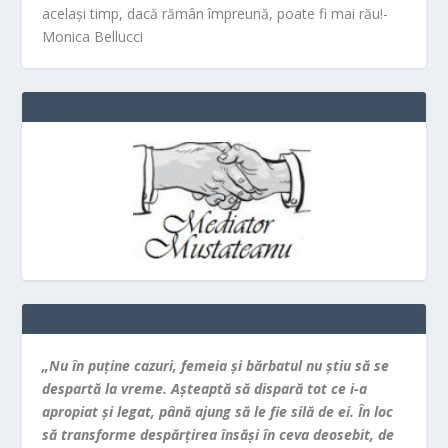
același timp, dacă rămân împreună, poate fi mai rău!-
Monica Bellucci
„Nu în puţine cazuri, femeia şi bărbatul nu ştiu să se
despartă la vreme. Aşteaptă să dispară tot ce i-a
apropiat şi legat, până ajung să le fie silă de ei. În loc
să transforme despărţirea însăşi în ceva deosebit, de