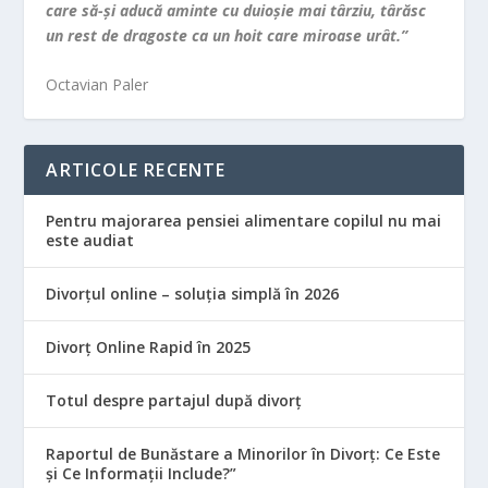
care să-şi aducă aminte cu duioşie mai târziu, târăsc
un rest de dragoste ca un hoit care miroase urât.”
Octavian Paler
ARTICOLE RECENTE
Pentru majorarea pensiei alimentare copilul nu mai
este audiat
Divorțul online – soluția simplă în 2026
Divorț Online Rapid în 2025
Totul despre partajul după divorț
Raportul de Bunăstare a Minorilor în Divorț: Ce Este
și Ce Informații Include?”