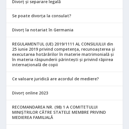
Divorț și separare legală
Se poate divorța la consulat?
Divorț la notariat în Germania
REGULAMENTUL (UE) 2019/1111 AL CONSILIULUI din
25 iunie 2019 privind competența, recunoașterea și
executarea hotărârilor în materie matrimonială și
în materia răspunderii părintești și privind răpirea
internațională de copii
Ce valoare juridică are acordul de mediere?
Divorț online 2023
RECOMANDAREA NR. (98) 1 A COMITETULUI
MINIŞTRILOR CĂTRE STATELE MEMBRE PRIVIND
MEDIEREA FAMILIALĂ