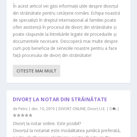
În acest articol vei găsi informații utile despre divorțul
din străinătate pentru cetățenii români. Echipa noastră
de specialiști în dreptul internațional al familiei poate
oferi asistență în procesul de divorț din străinătate și
poate răspunde la întrebările legate de procedurile și
documentele necesare. Descoperă mai multe despre
cum poți beneficia de serviciile noastre pentru a face
față procesului de divorț din străinătate!
CITESTE MAI MULT
DIVORȚ LA NOTAR DIN STRĂINĂTATE
de
Petru
|
dec. 10, 2019
|
DIVORȚ ONLINE
,
Divorț U.E.
|
0
|
Divorț la notar online. Este posibil?
Divorțul la notariat este modalitatea juridică preferată,