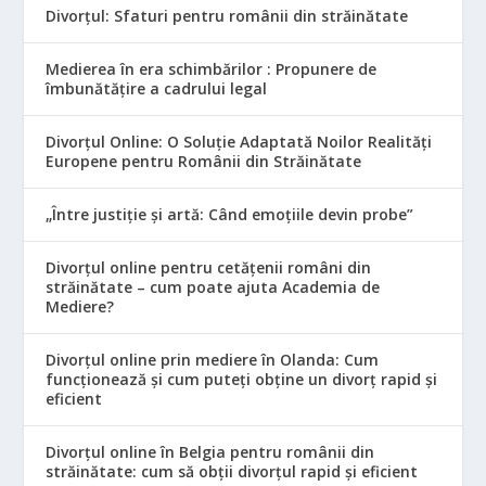
Divorțul: Sfaturi pentru românii din străinătate
Medierea în era schimbărilor : Propunere de
îmbunătățire a cadrului legal
Divorțul Online: O Soluție Adaptată Noilor Realități
Europene pentru Românii din Străinătate
„Între justiție și artă: Când emoțiile devin probe”
Divorțul online pentru cetățenii români din
străinătate – cum poate ajuta Academia de
Mediere?
Divorțul online prin mediere în Olanda: Cum
funcționează și cum puteți obține un divorț rapid și
eficient
Divorțul online în Belgia pentru românii din
străinătate: cum să obții divorțul rapid și eficient