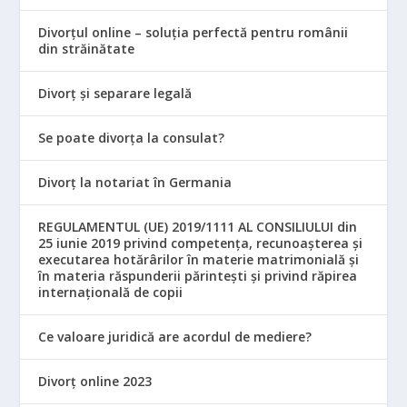
Divorțul online – soluția perfectă pentru românii
din străinătate
Divorț și separare legală
Se poate divorța la consulat?
Divorț la notariat în Germania
REGULAMENTUL (UE) 2019/1111 AL CONSILIULUI din
25 iunie 2019 privind competența, recunoașterea și
executarea hotărârilor în materie matrimonială și
în materia răspunderii părintești și privind răpirea
internațională de copii
Ce valoare juridică are acordul de mediere?
Divorț online 2023