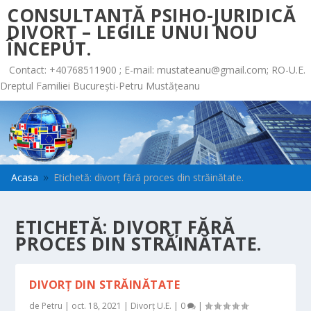
CONSULTANȚĂ PSIHO-JURIDICĂ
DIVORȚ – LEGILE UNUI NOU
ÎNCEPUT.
Contact: +40768511900 ; E-mail:
mustateanu@gmail.com
; RO-U.E.
Dreptul Familiei București-Petru Mustățeanu
Acasa
Etichetă: divorț fără proces din străinătate.
9
ETICHETĂ:
DIVORȚ FĂRĂ
PROCES DIN STRĂINĂTATE.
DIVORȚ DIN STRĂINĂTATE
de
Petru
|
oct. 18, 2021
|
Divorț U.E.
|
0
|