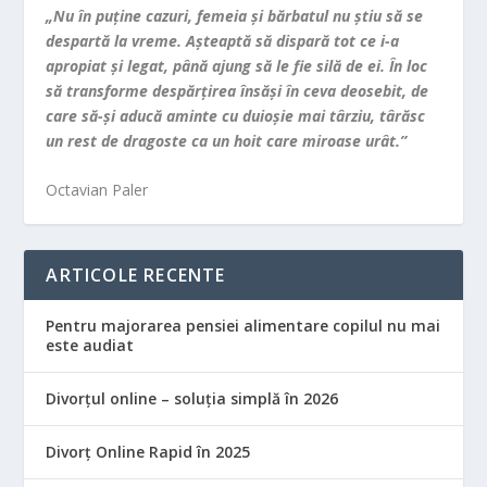
„Nu în puţine cazuri, femeia şi bărbatul nu ştiu să se
despartă la vreme. Aşteaptă să dispară tot ce i-a
apropiat şi legat, până ajung să le fie silă de ei. În loc
să transforme despărţirea însăşi în ceva deosebit, de
care să-şi aducă aminte cu duioşie mai târziu, târăsc
un rest de dragoste ca un hoit care miroase urât.”
Octavian Paler
ARTICOLE RECENTE
Pentru majorarea pensiei alimentare copilul nu mai
este audiat
Divorțul online – soluția simplă în 2026
Divorț Online Rapid în 2025