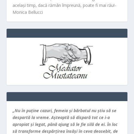
același timp, dacă rămân împreună, poate fi mai rău!-
Monica Bellucci
„Nu în puţine cazuri, femeia şi bărbatul nu ştiu să se
despartă la vreme. Aşteaptă să dispară tot ce i-a
apropiat şi legat, până ajung să le fie silă de ei. În loc
să transforme despărţirea însăşi în ceva deosebit, de