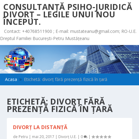
CONSULTANȚĂ PSIHO-JURIDICĂ
DIVORȚ – LEGILE UNUI NOU
ÎNCEPUT.
Contact: +40768511900 ; E-mail:
mustateanu@gmail.com
; RO-U.E.
Dreptul Familiei București-Petru Mustățeanu
Acasa
Etichetă: divorț fără prezență fizică în țară
9
ETICHETĂ:
DIVORȚ FĂRĂ
PREZENȚĂ FIZICĂ ÎN ȚARĂ
DIVORŢ LA DISTANŢĂ
de
Petru
|
mai 20, 2017
|
Divorț U.E.
|
0
|