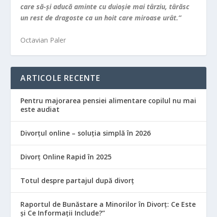
care să-şi aducă aminte cu duioşie mai târziu, târăsc
un rest de dragoste ca un hoit care miroase urât.”
Octavian Paler
ARTICOLE RECENTE
Pentru majorarea pensiei alimentare copilul nu mai
este audiat
Divorțul online – soluția simplă în 2026
Divorț Online Rapid în 2025
Totul despre partajul după divorț
Raportul de Bunăstare a Minorilor în Divorț: Ce Este
și Ce Informații Include?”