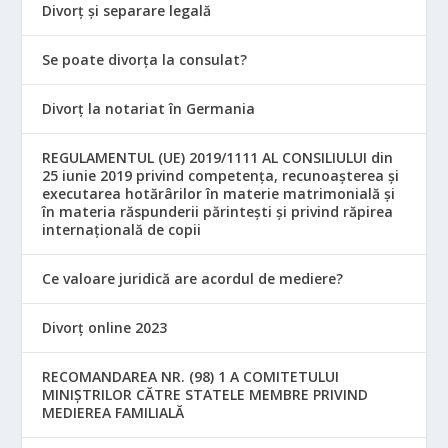
Divorț și separare legală
Se poate divorța la consulat?
Divorț la notariat în Germania
REGULAMENTUL (UE) 2019/1111 AL CONSILIULUI din
25 iunie 2019 privind competența, recunoașterea și
executarea hotărârilor în materie matrimonială și
în materia răspunderii părintești și privind răpirea
internațională de copii
Ce valoare juridică are acordul de mediere?
Divorț online 2023
RECOMANDAREA NR. (98) 1 A COMITETULUI
MINIŞTRILOR CĂTRE STATELE MEMBRE PRIVIND
MEDIEREA FAMILIALĂ