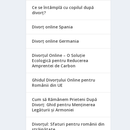
Ce se întâmplă cu copilul după
divorț?
Divorț online Spania
Divorț online Germania
Divorțul Online – O Soluție
Ecologică pentru Reducerea
Amprentei de Carbon
Ghidul Divorțului Online pentru
Românii din UE
Cum să Rămânem Prieteni După
Divorț: Ghid pentru Menținerea
Legăturii și Armoniei
Divorțul: Sfaturi pentru românii din
străinătate