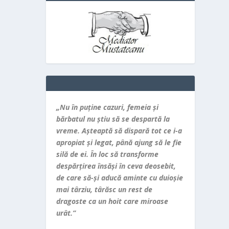
„Nu în puţine cazuri, femeia şi
bărbatul nu ştiu să se despartă la
vreme. Aşteaptă să dispară tot ce i-a
apropiat şi legat, până ajung să le fie
silă de ei. În loc să transforme
despărţirea însăşi în ceva deosebit,
de care să-şi aducă aminte cu duioşie
mai târziu, târăsc un rest de
dragoste ca un hoit care miroase
urât.”