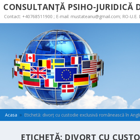
CONSULTANȚĂ PSIHO-JURIDICĂ D
Contact: +40768511900 ; E-mail:
mustateanu@gmail.com
; RO-U.E.
Acasa
Etichetă: divorț cu custodie exclusivă românească în Angl
9
ETICHETĂ:
DIVORȚ CU CUSTO