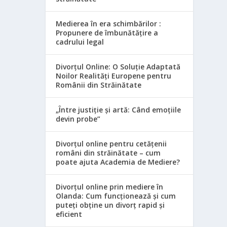
Medierea în era schimbărilor :
Propunere de îmbunătățire a
cadrului legal
Divorțul Online: O Soluție Adaptată
Noilor Realități Europene pentru
Românii din Străinătate
„Între justiție și artă: Când emoțiile
devin probe”
Divorțul online pentru cetățenii
români din străinătate – cum
poate ajuta Academia de Mediere?
Divorțul online prin mediere în
Olanda: Cum funcționează și cum
puteți obține un divorț rapid și
eficient