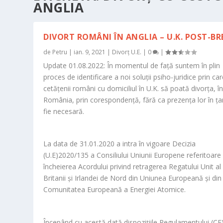
ANGLIA
DIVORT ROMÂNI ÎN ANGLIA – U.K. POST-BR
de
Petru
|
ian. 9, 2021
|
Divorț U.E.
|
0
|
Update 01.08.2022: În momentul de față suntem în plin
proces de identificare a noi soluții psiho-juridice prin ca
cetățenii români cu domiciliul în U.K. să poată divorța, î
România, prin corespondență, fără ca prezența lor în ța
fie necesară.
La data de 31.01.2020 a intra în vigoare Decizia
(U.E)2020/135 a Consiliului Uniunii Europene referitoare 
încheierea Acordului privind retragerea Regatului Unit al
Britanii și Irlandei de Nord din Uniunea Europeană și din
Comunitatea Europeană a Energiei Atomice.
Începând cu acestă dată dispozițiile Regulamentului (CE)