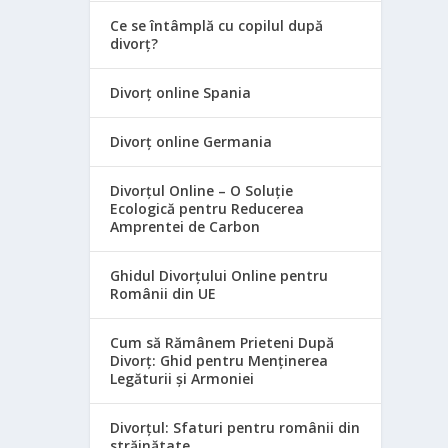
Ce se întâmplă cu copilul după
divorț?
Divorț online Spania
Divorț online Germania
Divorțul Online – O Soluție
Ecologică pentru Reducerea
Amprentei de Carbon
Ghidul Divorțului Online pentru
Românii din UE
Cum să Rămânem Prieteni După
Divorț: Ghid pentru Menținerea
Legăturii și Armoniei
Divorțul: Sfaturi pentru românii din
străinătate