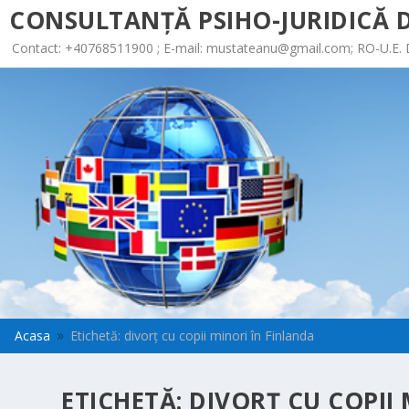
CONSULTANȚĂ PSIHO-JURIDICĂ D
Contact: +40768511900 ; E-mail:
mustateanu@gmail.com
; RO-U.E.
Acasa
Etichetă: divorț cu copii minori în Finlanda
9
ETICHETĂ:
DIVORȚ CU COPII