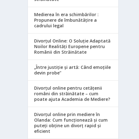
Medierea în era schimbărilor :
Propunere de îmbunătățire a
cadrului legal
Divorțul Online: O Soluție Adaptată
Noilor Realități Europene pentru
Românii din Străinătate
„Între justiție și artă: Când emoțiile
devin probe”
Divorțul online pentru cetățenii
români din străinătate – cum
poate ajuta Academia de Mediere?
Divorțul online prin mediere în
Olanda: Cum funcționează și cum
puteți obține un divorț rapid și
eficient