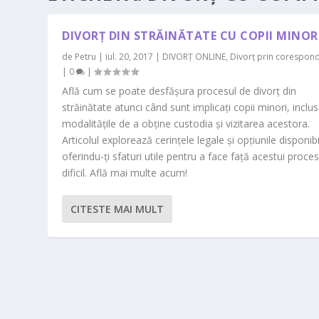
DIVORȚ DIN STRĂINĂTATE CU COPII MINOR
de
Petru
|
iul. 20, 2017
|
DIVORȚ ONLINE
,
Divorț prin corespon
|
0
|
Află cum se poate desfășura procesul de divorț din
străinătate atunci când sunt implicați copii minori, inclus
modalitățile de a obține custodia și vizitarea acestora.
Articolul explorează cerințele legale și opțiunile disponibi
oferindu-ți sfaturi utile pentru a face față acestui proce
dificil. Află mai multe acum!
CITESTE MAI MULT