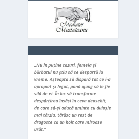
„Nu în puţine cazuri, femeia şi
bărbatul nu ştiu să se despartă la
vreme. Aşteaptă să dispară tot ce i-a
apropiat şi legat, până ajung să le fie
silă de ei. În loc să transforme
despărţirea însăşi în ceva deosebit,
de care să-şi aducă aminte cu duioşie
mai târziu, târăsc un rest de
dragoste ca un hoit care miroase
urât.”