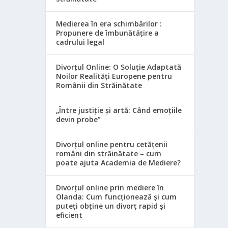
Medierea în era schimbărilor :
Propunere de îmbunătățire a
cadrului legal
Divorțul Online: O Soluție Adaptată
Noilor Realități Europene pentru
Românii din Străinătate
„Între justiție și artă: Când emoțiile
devin probe”
Divorțul online pentru cetățenii
români din străinătate – cum
poate ajuta Academia de Mediere?
Divorțul online prin mediere în
Olanda: Cum funcționează și cum
puteți obține un divorț rapid și
eficient