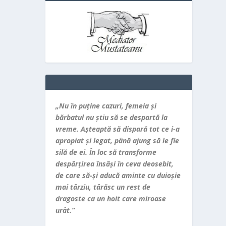
„Nu în puţine cazuri, femeia şi
bărbatul nu ştiu să se despartă la
vreme. Aşteaptă să dispară tot ce i-a
apropiat şi legat, până ajung să le fie
silă de ei. În loc să transforme
despărţirea însăşi în ceva deosebit,
de care să-şi aducă aminte cu duioşie
mai târziu, târăsc un rest de
dragoste ca un hoit care miroase
urât.”