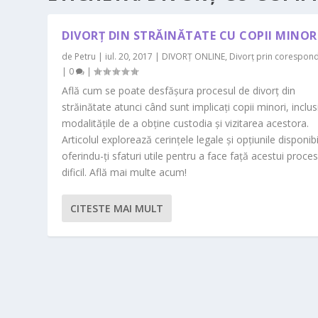
DIVORȚ DIN STRĂINĂTATE CU COPII MINOR
de
Petru
|
iul. 20, 2017
|
DIVORȚ ONLINE
,
Divorț prin corespon
|
0
|
Află cum se poate desfășura procesul de divorț din
străinătate atunci când sunt implicați copii minori, inclus
modalitățile de a obține custodia și vizitarea acestora.
Articolul explorează cerințele legale și opțiunile disponibi
oferindu-ți sfaturi utile pentru a face față acestui proce
dificil. Află mai multe acum!
CITESTE MAI MULT