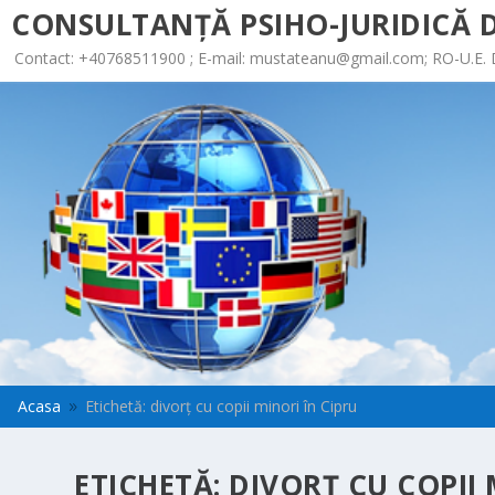
CONSULTANȚĂ PSIHO-JURIDICĂ D
Contact: +40768511900 ; E-mail:
mustateanu@gmail.com
; RO-U.E.
Acasa
Etichetă: divorț cu copii minori în Cipru
9
ETICHETĂ:
DIVORȚ CU COPII 