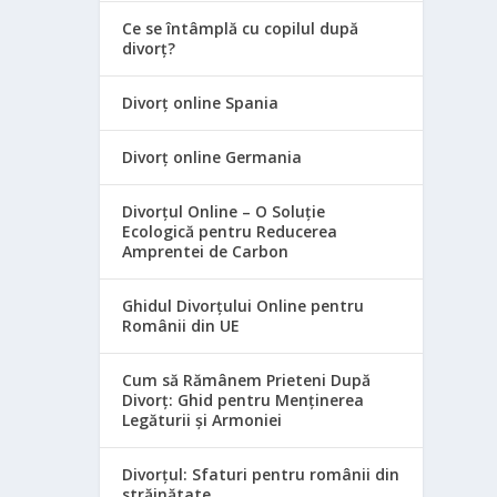
Ce se întâmplă cu copilul după
divorț?
Divorț online Spania
Divorț online Germania
Divorțul Online – O Soluție
Ecologică pentru Reducerea
Amprentei de Carbon
Ghidul Divorțului Online pentru
Românii din UE
Cum să Rămânem Prieteni După
Divorț: Ghid pentru Menținerea
Legăturii și Armoniei
Divorțul: Sfaturi pentru românii din
străinătate