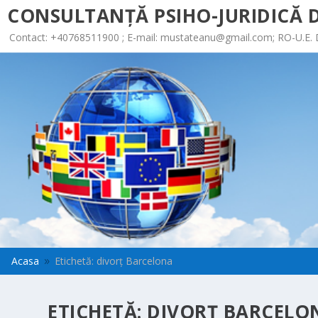
CONSULTANȚĂ PSIHO-JURIDICĂ D
Contact: +40768511900 ; E-mail:
mustateanu@gmail.com
; RO-U.E.
Acasa
Etichetă: divorț Barcelona
9
ETICHETĂ:
DIVORȚ BARCELO