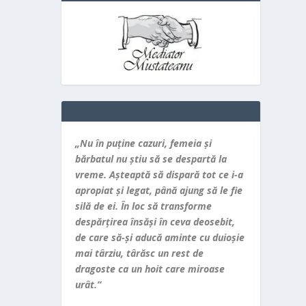
„Nu în puţine cazuri, femeia şi
bărbatul nu ştiu să se despartă la
vreme. Aşteaptă să dispară tot ce i-a
apropiat şi legat, până ajung să le fie
silă de ei. În loc să transforme
despărţirea însăşi în ceva deosebit,
de care să-şi aducă aminte cu duioşie
mai târziu, târăsc un rest de
dragoste ca un hoit care miroase
urât.”