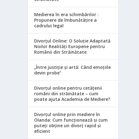
Medierea în era schimbărilor :
Propunere de îmbunătățire a
cadrului legal
Divorțul Online: O Soluție Adaptată
Noilor Realități Europene pentru
Românii din Străinătate
„Între justiție și artă: Când emoțiile
devin probe”
Divorțul online pentru cetățenii
români din străinătate – cum
poate ajuta Academia de Mediere?
Divorțul online prin mediere în
Olanda: Cum funcționează și cum
puteți obține un divorț rapid și
eficient