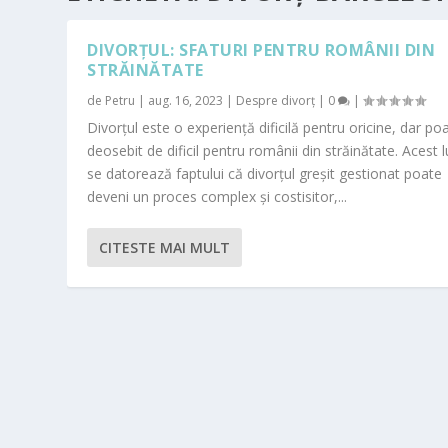
DIVORȚUL: SFATURI PENTRU ROMÂNII DIN
STRĂINĂTATE
de
Petru
|
aug. 16, 2023
|
Despre divorț
|
0
|
Divorțul este o experiență dificilă pentru oricine, dar poa
deosebit de dificil pentru românii din străinătate. Acest 
se datorează faptului că divorțul greșit gestionat poate
deveni un proces complex și costisitor,...
CITESTE MAI MULT