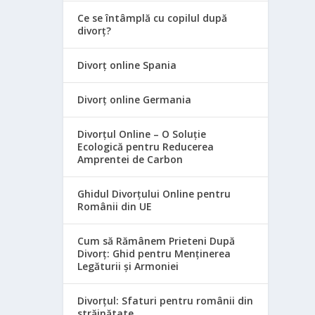
Ce se întâmplă cu copilul după
divorț?
Divorț online Spania
Divorț online Germania
Divorțul Online – O Soluție
Ecologică pentru Reducerea
Amprentei de Carbon
Ghidul Divorțului Online pentru
Românii din UE
Cum să Rămânem Prieteni După
Divorț: Ghid pentru Menținerea
Legăturii și Armoniei
Divorțul: Sfaturi pentru românii din
străinătate