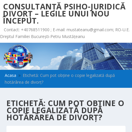
CONSULTANȚĂ PSIHO-JURIDICĂ
DIVORȚ – LEGILE UNUI NOU
ÎNCEPUT.
Contact: +40768511900 ; E-mail:
mustateanu@gmail.com
; RO-U.E.
Dreptul Familiei București-Petru Mustățeanu
Acasa
Etichetă: Cum pot obține o copie legalizată după
9
hotărârea de divorț?
ETICHETĂ:
CUM POT OBȚINE O
COPIE LEGALIZATĂ DUPĂ
HOTĂRÂREA DE DIVORȚ?