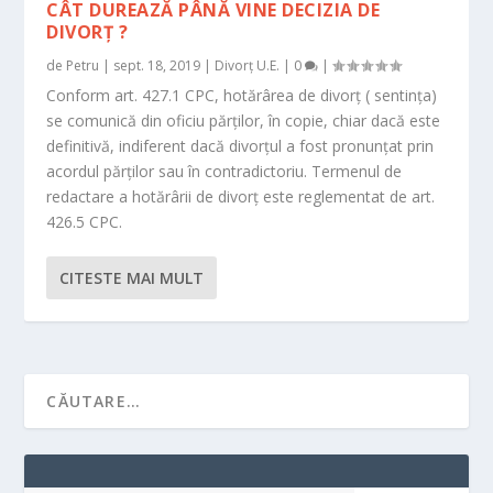
CÂT DUREAZĂ PÂNĂ VINE DECIZIA DE
DIVORȚ ?
de
Petru
|
sept. 18, 2019
|
Divorț U.E.
|
0
|
Conform art. 427.1 CPC, hotărârea de divorț ( sentința)
se comunică din oficiu părților, în copie, chiar dacă este
definitivă, indiferent dacă divorțul a fost pronunțat prin
acordul părților sau în contradictoriu. Termenul de
redactare a hotărârii de divorț este reglementat de art.
426.5 CPC.
CITESTE MAI MULT