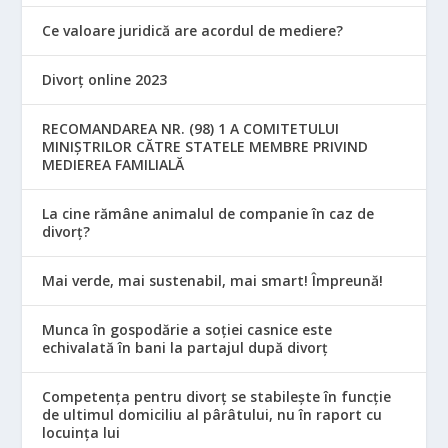
Ce valoare juridică are acordul de mediere?
Divorț online 2023
RECOMANDAREA NR. (98) 1 A COMITETULUI
MINIŞTRILOR CĂTRE STATELE MEMBRE PRIVIND
MEDIEREA FAMILIALĂ
La cine rămâne animalul de companie în caz de
divorț?
Mai verde, mai sustenabil, mai smart! Împreună!
Munca în gospodărie a soției casnice este
echivalată în bani la partajul după divorț
Competența pentru divorț se stabilește în funcție
de ultimul domiciliu al pârâtului, nu în raport cu
locuinţa lui