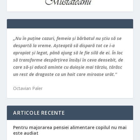
„Nu în puţine cazuri, femeia şi bărbatul nu ştiu să se
despartă la vreme. Aşteaptă să dispară tot ce i-a
apropiat şi legat, până ajung să le fie silă de ei. În loc
să transforme despărţirea însăşi în ceva deosebit, de
care să-şi aducă aminte cu duioşie mai târziu, târăsc
un rest de dragoste ca un hoit care miroase urât.”
Octavian Paler
ARTICOLE RECENTE
Pentru majorarea pensiei alimentare copilul nu mai
este audiat