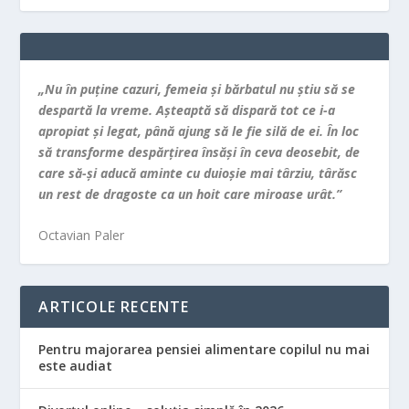
„Nu în puţine cazuri, femeia şi bărbatul nu ştiu să se
despartă la vreme. Aşteaptă să dispară tot ce i-a
apropiat şi legat, până ajung să le fie silă de ei. În loc
să transforme despărţirea însăşi în ceva deosebit, de
care să-şi aducă aminte cu duioşie mai târziu, târăsc
un rest de dragoste ca un hoit care miroase urât.”
Octavian Paler
ARTICOLE RECENTE
Pentru majorarea pensiei alimentare copilul nu mai
este audiat