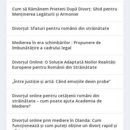
Cum să Rămânem Prieteni După Divorț: Ghid pentru
Menținerea Legăturii și Armoniei
Divorțul: Sfaturi pentru românii din străinătate
Medierea în era schimbărilor : Propunere de
îmbunătățire a cadrului legal
Divorțul Online: O Soluție Adaptată Noilor Realități
Europene pentru Românii din Străinătate
„Între justiție și artă: Când emoțiile devin probe”
Divorțul online pentru cetățenii români din
străinătate – cum poate ajuta Academia de
Mediere?
Divorțul online prin mediere în Olanda: Cum
funcționează și cum puteți obține un divorț rapid și