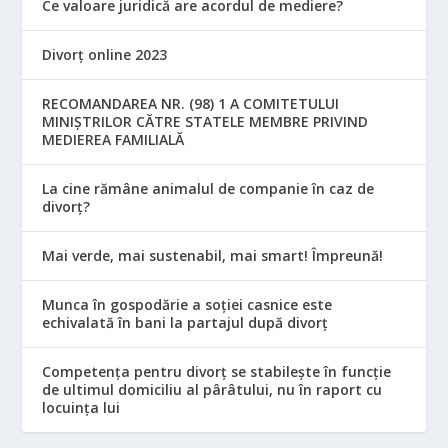
Ce valoare juridică are acordul de mediere?
Divorț online 2023
RECOMANDAREA NR. (98) 1 A COMITETULUI
MINIŞTRILOR CĂTRE STATELE MEMBRE PRIVIND
MEDIEREA FAMILIALĂ
La cine rămâne animalul de companie în caz de
divorț?
Mai verde, mai sustenabil, mai smart! Împreună!
Munca în gospodărie a soției casnice este
echivalată în bani la partajul după divorț
Competența pentru divorț se stabilește în funcție
de ultimul domiciliu al pârâtului, nu în raport cu
locuinţa lui