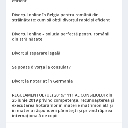
eficient
Divorțul online în Belgia pentru românii din
străinătate: cum să obții divorțul rapid și eficient
Divorțul online – soluția perfectă pentru românii
din străinătate
Divorț și separare legală
Se poate divorța la consulat?
Divorț la notariat în Germania
REGULAMENTUL (UE) 2019/1111 AL CONSILIULUI din
25 iunie 2019 privind competența, recunoașterea și
executarea hotărârilor în materie matrimonială și
în materia răspunderii părintești și privind răpirea
internațională de copii