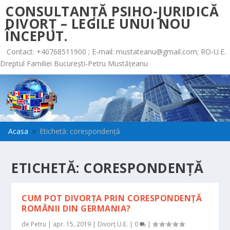
CONSULTANȚĂ PSIHO-JURIDICĂ
DIVORȚ – LEGILE UNUI NOU
ÎNCEPUT.
Contact: +40768511900 ; E-mail:
mustateanu@gmail.com
; RO-U.E.
Dreptul Familiei București-Petru Mustățeanu
Acasa
Etichetă: corespondență
9
ETICHETĂ:
CORESPONDENȚĂ
CUM POT DIVORȚA PRIN CORESPONDENȚĂ
ROMÂNII DIN GERMANIA?
de
Petru
|
apr. 15, 2019
|
Divorț U.E.
|
0
|