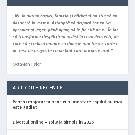
„Nu în puţine cazuri, femeia şi bărbatul nu ştiu să se
despartă la vreme. Aşteaptă să dispară tot ce i-a
apropiat şi legat, până ajung să le fie silă de ei. În loc
să transforme despărţirea însăşi în ceva deosebit, de
care să-şi aducă aminte cu duioşie mai târziu, târăsc
un rest de dragoste ca un hoit care miroase urât.”
Octavian Paler
ARTICOLE RECENTE
Pentru majorarea pensiei alimentare copilul nu mai
este audiat
Divorțul online – soluția simplă în 2026