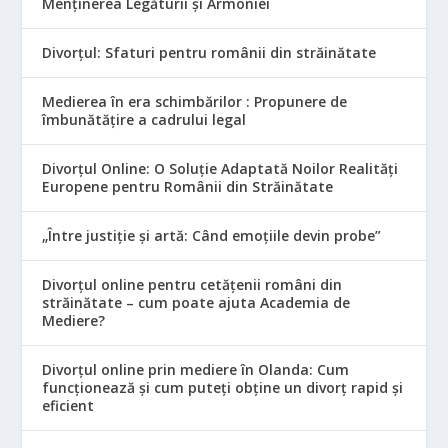
Menținerea Legăturii și Armoniei
Divorțul: Sfaturi pentru românii din străinătate
Medierea în era schimbărilor : Propunere de
îmbunătățire a cadrului legal
Divorțul Online: O Soluție Adaptată Noilor Realități
Europene pentru Românii din Străinătate
„Între justiție și artă: Când emoțiile devin probe”
Divorțul online pentru cetățenii români din
străinătate – cum poate ajuta Academia de
Mediere?
Divorțul online prin mediere în Olanda: Cum
funcționează și cum puteți obține un divorț rapid și
eficient