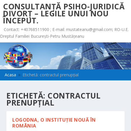
CONSULTANȚĂ PSIHO-JURIDICĂ
DIVORȚ – LEGILE UNUI NOU
ÎNCEPUT.
Contact: +40768511900 ; E-mail:
mustateanu@gmail.com
; RO-U.E.
Dreptul Familiei București-Petru Mustățeanu
Acasa
Etichetă: contractul prenupţial
9
ETICHETĂ:
CONTRACTUL
PRENUPŢIAL
LOGODNA, O INSTITUŢIE NOUĂ ÎN
ROMÂNIA