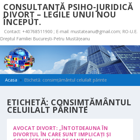
CONSULTANȚĂ PSIHO-JURIDICĂ
DIVORȚ – LEGILE UNUI NOU
ÎNCEPUT.
Contact: +40768511900 ; E-mail:
mustateanu@gmail.com
; RO-U.E.
Dreptul Familiei București-Petru Mustățeanu
Acasa
Etichetă: consimţământul celuilalt părinte
9
ETICHETĂ:
CONSIMŢĂMÂNTUL
CELUILALT PĂRINTE
AVOCAT DIVORT: „ÎNTOTDEAUNA ÎN
DIVORŢUL ÎN CARE SUNT IMPLICAŢI ŞI