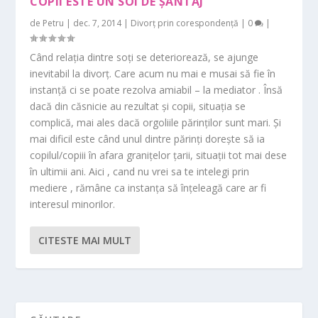
COPII ESTE UN SOI DE ŞANTAJ”
de
Petru
|
dec. 7, 2014
|
Divorț prin corespondență
|
0
|
Când relaţia dintre soţi se deteriorează, se ajunge
inevitabil la divorţ. Care acum nu mai e musai să fie în
instanţă ci se poate rezolva amiabil – la mediator . Însă
dacă din căsnicie au rezultat şi copii, situaţia se
complică, mai ales dacă orgoliile părinţilor sunt mari. Şi
mai dificil este când unul dintre părinţi doreşte să ia
copilul/copiii în afara graniţelor ţarii, situaţii tot mai dese
în ultimii ani. Aici , cand nu vrei sa te intelegi prin
mediere , rămâne ca instanţa să înţeleagă care ar fi
interesul minorilor.
CITESTE MAI MULT