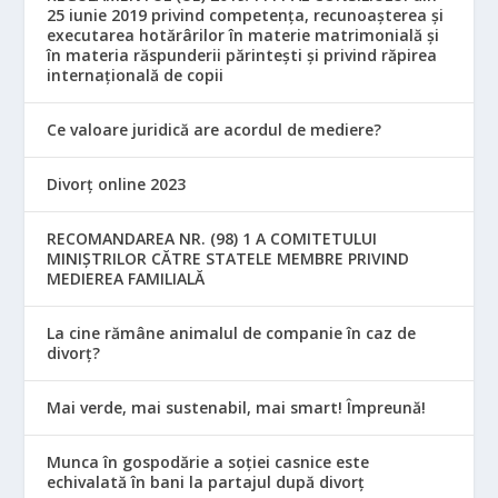
25 iunie 2019 privind competența, recunoașterea și
executarea hotărârilor în materie matrimonială și
în materia răspunderii părintești și privind răpirea
internațională de copii
Ce valoare juridică are acordul de mediere?
Divorț online 2023
RECOMANDAREA NR. (98) 1 A COMITETULUI
MINIŞTRILOR CĂTRE STATELE MEMBRE PRIVIND
MEDIEREA FAMILIALĂ
La cine rămâne animalul de companie în caz de
divorț?
Mai verde, mai sustenabil, mai smart! Împreună!
Munca în gospodărie a soției casnice este
echivalată în bani la partajul după divorț