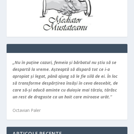
„Nu în puţine cazuri, femeia şi bărbatul nu ştiu să se
despartă la vreme. Aşteaptă să dispară tot ce i-a
apropiat şi legat, până ajung să le fie silă de ei. În loc
să transforme despărţirea însăşi în ceva deosebit, de
care să-şi aducă aminte cu duioşie mai târziu, târăsc
un rest de dragoste ca un hoit care miroase urât.”
Octavian Paler
ARTICOLE RECENTE