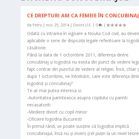
CE DREPTURI AM CA FEMEIE ÎN CONCUBINAJ
de
Petru
|
nov. 25, 2014
|
Divorț U.E.
|
0
|
Odată cu intrarea în vigoare a Noului Cod civil, au deven
aplicabile o serie de dispoziții legale referitoare la logod
căsătorie.
Până la data de 1 octombrie 2011, diferența dintre
concubinaj și logodnă nu exista din punct de vedere lega
fapt contrar din punctul de vedere al religiei. Însă, chiar ș
după 1 octombrie, ne întrebăm, care este diferența dint
logodnă și concubinaj?
Te-ar mai putea interesa si:
-Autoritatea parinteasca asupra copilului cu parinti
necasatoriti
-Mediere divort cu copil minor
-Oficiere logodna Bucuresti
În primul rând, se poate susține că logodna implică
concubinajul, însă nu și invers (cel puțin la un nivel teoret