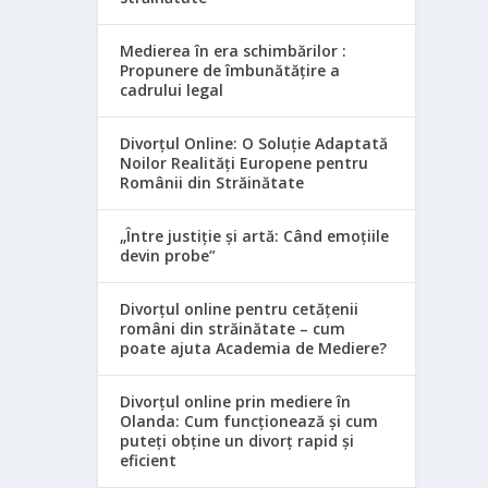
Medierea în era schimbărilor :
Propunere de îmbunătățire a
cadrului legal
Divorțul Online: O Soluție Adaptată
Noilor Realități Europene pentru
Românii din Străinătate
„Între justiție și artă: Când emoțiile
devin probe”
Divorțul online pentru cetățenii
români din străinătate – cum
poate ajuta Academia de Mediere?
Divorțul online prin mediere în
Olanda: Cum funcționează și cum
puteți obține un divorț rapid și
eficient