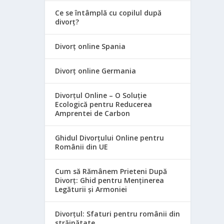
Ce se întâmplă cu copilul după
divorț?
Divorț online Spania
Divorț online Germania
Divorțul Online – O Soluție
Ecologică pentru Reducerea
Amprentei de Carbon
Ghidul Divorțului Online pentru
Românii din UE
Cum să Rămânem Prieteni După
Divorț: Ghid pentru Menținerea
Legăturii și Armoniei
Divorțul: Sfaturi pentru românii din
străinătate