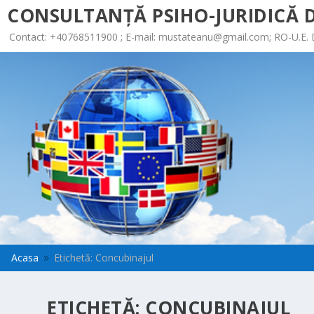
CONSULTANȚĂ PSIHO-JURIDICĂ D
Contact: +40768511900 ; E-mail:
mustateanu@gmail.com
; RO-U.E.
Acasa
Etichetă: Concubinajul
9
ETICHETĂ:
CONCUBINAJUL