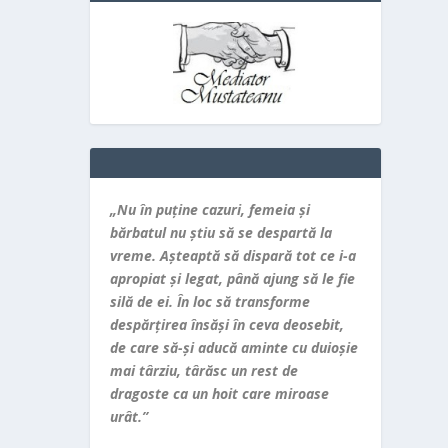
„Nu în puţine cazuri, femeia şi
bărbatul nu ştiu să se despartă la
vreme. Aşteaptă să dispară tot ce i-a
apropiat şi legat, până ajung să le fie
silă de ei. În loc să transforme
despărţirea însăşi în ceva deosebit,
de care să-şi aducă aminte cu duioşie
mai târziu, târăsc un rest de
dragoste ca un hoit care miroase
urât.”