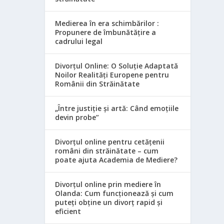
Medierea în era schimbărilor :
Propunere de îmbunătățire a
cadrului legal
Divorțul Online: O Soluție Adaptată
Noilor Realități Europene pentru
Românii din Străinătate
„Între justiție și artă: Când emoțiile
devin probe”
Divorțul online pentru cetățenii
români din străinătate – cum
poate ajuta Academia de Mediere?
Divorțul online prin mediere în
Olanda: Cum funcționează și cum
puteți obține un divorț rapid și
eficient