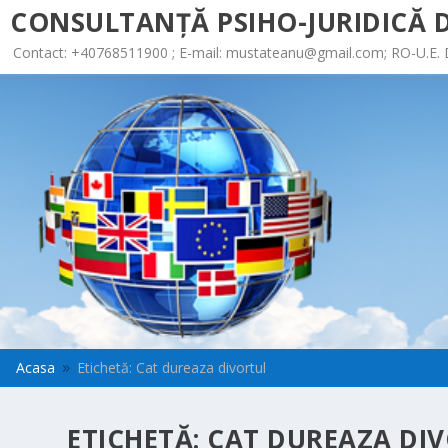
CONSULTANȚĂ PSIHO-JURIDICĂ D
Contact: +40768511900 ; E-mail:
mustateanu@gmail.com
; RO-U.E.
Acasa
Etichetă: Cat dureaza divortul
9
ETICHETĂ:
CAT DUREAZA DI