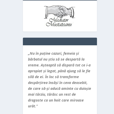
„Nu în puţine cazuri, femeia şi
bărbatul nu ştiu să se despartă la
vreme. Aşteaptă să dispară tot ce i-a
apropiat şi legat, până ajung să le fie
silă de ei. În loc să transforme
despărţirea însăşi în ceva deosebit,
de care să-şi aducă aminte cu duioşie
mai târziu, târăsc un rest de
dragoste ca un hoit care miroase
urât.”