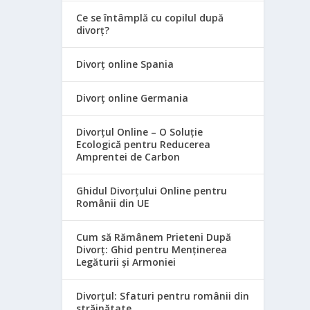
Ce se întâmplă cu copilul după
divorț?
Divorț online Spania
Divorț online Germania
Divorțul Online – O Soluție
Ecologică pentru Reducerea
Amprentei de Carbon
Ghidul Divorțului Online pentru
Românii din UE
Cum să Rămânem Prieteni După
Divorț: Ghid pentru Menținerea
Legăturii și Armoniei
Divorțul: Sfaturi pentru românii din
străinătate