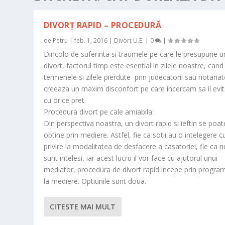
DIVORȚ RAPID – PROCEDURĂ
de
Petru
|
feb. 1, 2016
|
Divorț U.E.
|
0
|
Dincolo de suferinta si traumele pe care le presupune u
divort, factorul timp este esential in zilele noastre, cand
termenele si zilele pierdute prin judecatorii sau notariat
creeaza un maxim disconfort pe care incercam sa il ev
cu orice pret.
Procedura divort pe cale amiabila:
Din perspectiva noastra, un divort rapid si ieftin se poat
obtine prin mediere. Astfel, fie ca sotii au o intelegere c
privire la modalitatea de desfacere a casatoriei, fie ca n
sunt intelesi, iar acest lucru il vor face cu ajutorul unui
mediator, procedura de divort rapid incepe prin progra
la mediere. Optiunile sunt doua.
CITESTE MAI MULT