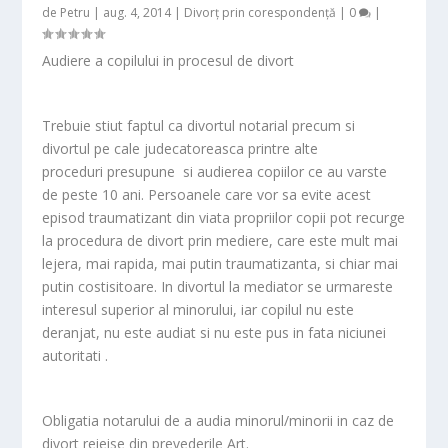
de
Petru
|
aug. 4, 2014
|
Divorț prin corespondență
|
0
|
Audiere a copilului in procesul de divort
Trebuie stiut faptul ca divortul notarial precum si
divortul pe cale judecatoreasca printre alte
proceduri presupune si audierea copiilor ce au varste
de peste 10 ani. Persoanele care vor sa evite acest
episod traumatizant din viata propriilor copii pot recurge
la procedura de divort prin mediere, care este mult mai
lejera, mai rapida, mai putin traumatizanta, si chiar mai
putin costisitoare. In divortul la mediator se urmareste
interesul superior al minorului, iar copilul nu este
deranjat, nu este audiat si nu este pus in fata niciunei
autoritati .
Obligatia notarului de a audia minorul/minorii in caz de
divort reieise din prevederile Art.