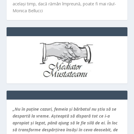
același timp, dacă rămân împreună, poate fi mai rău!-
Monica Bellucci
„Nu în puţine cazuri, femeia şi bărbatul nu ştiu să se
despartă la vreme. Aşteaptă să dispară tot ce i-a
apropiat şi legat, până ajung să le fie silă de ei. În loc
să transforme despărţirea însăşi în ceva deosebit, de