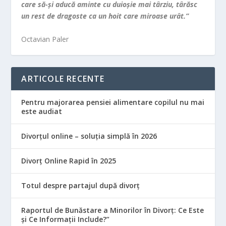
care să-şi aducă aminte cu duioşie mai târziu, târăsc
un rest de dragoste ca un hoit care miroase urât.”
Octavian Paler
ARTICOLE RECENTE
Pentru majorarea pensiei alimentare copilul nu mai
este audiat
Divorțul online – soluția simplă în 2026
Divorț Online Rapid în 2025
Totul despre partajul după divorț
Raportul de Bunăstare a Minorilor în Divorț: Ce Este
și Ce Informații Include?”