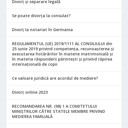
Divorț și separare legală
Se poate divorța la consulat?
Divorț la notariat în Germania
REGULAMENTUL (UE) 2019/1111 AL CONSILIULUI din
25 iunie 2019 privind competența, recunoașterea și
executarea hotărârilor în materie matrimonială și
în materia răspunderii părintești și privind răpirea
internațională de copii
Ce valoare juridică are acordul de mediere?
Divorț online 2023
RECOMANDAREA NR. (98) 1 A COMITETULUI
MINIŞTRILOR CĂTRE STATELE MEMBRE PRIVIND
MEDIEREA FAMILIALĂ