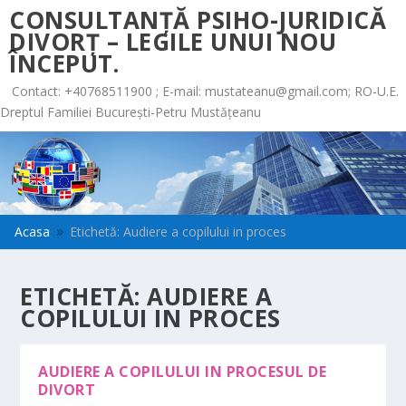
CONSULTANȚĂ PSIHO-JURIDICĂ
DIVORȚ – LEGILE UNUI NOU
ÎNCEPUT.
Contact: +40768511900 ; E-mail:
mustateanu@gmail.com
; RO-U.E.
Dreptul Familiei București-Petru Mustățeanu
Acasa
Etichetă: Audiere a copilului in proces
9
ETICHETĂ:
AUDIERE A
COPILULUI IN PROCES
AUDIERE A COPILULUI IN PROCESUL DE
DIVORT