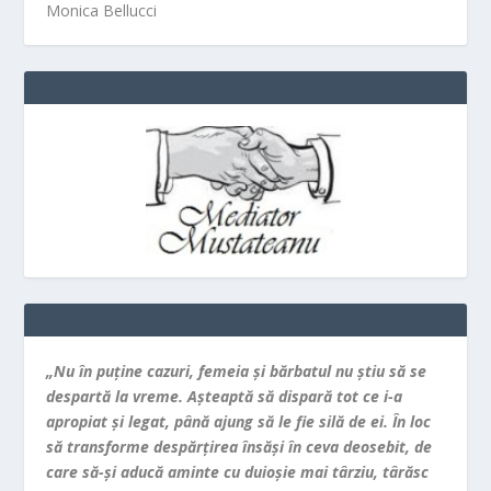
Monica Bellucci
„Nu în puţine cazuri, femeia şi bărbatul nu ştiu să se
despartă la vreme. Aşteaptă să dispară tot ce i-a
apropiat şi legat, până ajung să le fie silă de ei. În loc
să transforme despărţirea însăşi în ceva deosebit, de
care să-şi aducă aminte cu duioşie mai târziu, târăsc