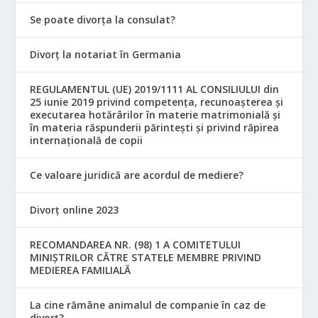
Se poate divorța la consulat?
Divorț la notariat în Germania
REGULAMENTUL (UE) 2019/1111 AL CONSILIULUI din
25 iunie 2019 privind competența, recunoașterea și
executarea hotărârilor în materie matrimonială și
în materia răspunderii părintești și privind răpirea
internațională de copii
Ce valoare juridică are acordul de mediere?
Divorț online 2023
RECOMANDAREA NR. (98) 1 A COMITETULUI
MINIŞTRILOR CĂTRE STATELE MEMBRE PRIVIND
MEDIEREA FAMILIALĂ
La cine rămâne animalul de companie în caz de
divorț?