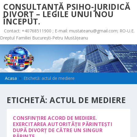
CONSULTANȚĂ PSIHO-JURIDICĂ
DIVORȚ – LEGILE UNUI NOU
ÎNCEPUT.
Contact: +40768511900 ; E-mail:
mustateanu@gmail.com
; RO-U.E.
Dreptul Familiei București-Petru Mustățeanu
Acasa
Etichetă: actul de mediere
9
ETICHETĂ:
ACTUL DE MEDIERE
CONSFINȚIRE ACORD DE MEDIERE.
EXERCITAREA AUTORITĂȚII PĂRINTEȘTI
DUPĂ DIVORȚ DE CĂTRE UN SINGUR
PĂRINTE