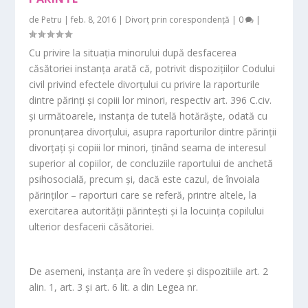
de
Petru
|
feb. 8, 2016
|
Divorț prin corespondență
|
0
|
Cu privire la situaţia minorului după desfacerea
căsătoriei instanţa arată că, potrivit dispoziţiilor Codului
civil privind efectele divorţului cu privire la raporturile
dintre părinţi şi copiii lor minori, respectiv art. 396 C.civ.
şi următoarele, instanţa de tutelă hotărăşte, odată cu
pronunţarea divorţului, asupra raporturilor dintre părinţii
divorţaţi şi copiii lor minori, ţinând seama de interesul
superior al copiilor, de concluziile raportului de anchetă
psihosocială, precum şi, dacă este cazul, de învoiala
părinţilor – raporturi care se referă, printre altele, la
exercitarea autorităţii părinteşti şi la locuinţa copilului
ulterior desfacerii căsătoriei.
De asemeni, instanţa are în vedere şi dispozitiile art. 2
alin. 1, art. 3 şi art. 6 lit. a din Legea nr.