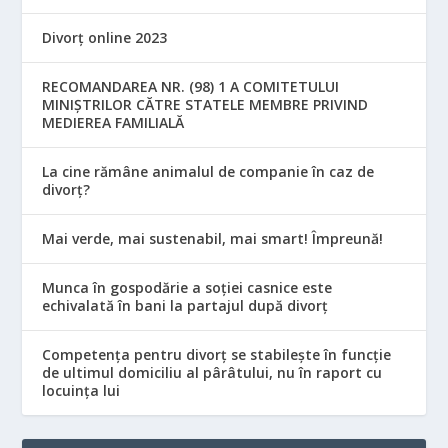
Divorț online 2023
RECOMANDAREA NR. (98) 1 A COMITETULUI
MINIŞTRILOR CĂTRE STATELE MEMBRE PRIVIND
MEDIEREA FAMILIALĂ
La cine rămâne animalul de companie în caz de
divorț?
Mai verde, mai sustenabil, mai smart! Împreună!
Munca în gospodărie a soției casnice este
echivalată în bani la partajul după divorț
Competența pentru divorț se stabilește în funcție
de ultimul domiciliu al pârâtului, nu în raport cu
locuinţa lui