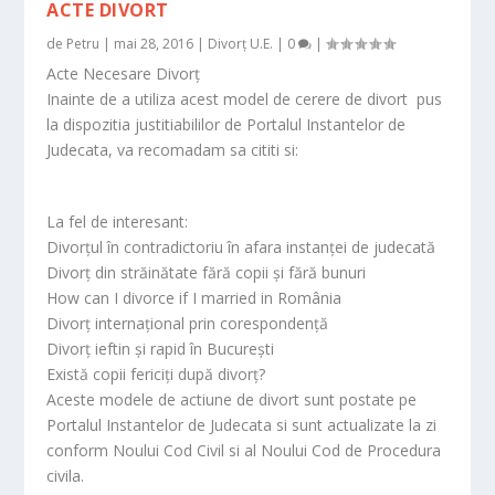
ACTE DIVORT
de
Petru
|
mai 28, 2016
|
Divorț U.E.
|
0
|
Acte Necesare Divorț
Inainte de a utiliza acest model de cerere de divort pus
la dispozitia justitiabililor de Portalul Instantelor de
Judecata, va recomadam sa cititi si:
La fel de interesant:
Divorțul în contradictoriu în afara instanței de judecată
Divorț din străinătate fără copii și fără bunuri
How can I divorce if I married in România
Divorț internațional prin corespondență
Divorț ieftin și rapid în București
Există copii fericiţi după divorţ?
Aceste modele de actiune de divort sunt postate pe
Portalul Instantelor de Judecata si sunt actualizate la zi
conform Noului Cod Civil si al Noului Cod de Procedura
civila.