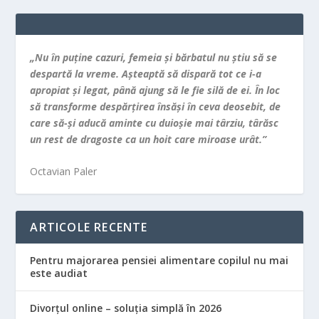
„Nu în puţine cazuri, femeia şi bărbatul nu ştiu să se
despartă la vreme. Aşteaptă să dispară tot ce i-a
apropiat şi legat, până ajung să le fie silă de ei. În loc
să transforme despărţirea însăşi în ceva deosebit, de
care să-şi aducă aminte cu duioşie mai târziu, târăsc
un rest de dragoste ca un hoit care miroase urât.”
Octavian Paler
ARTICOLE RECENTE
Pentru majorarea pensiei alimentare copilul nu mai
este audiat
Divorțul online – soluția simplă în 2026