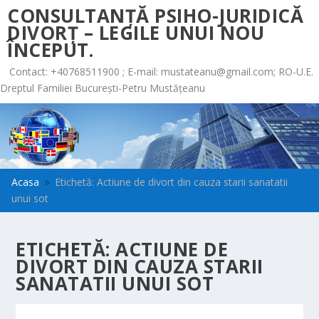
CONSULTANȚĂ PSIHO-JURIDICĂ
DIVORȚ – LEGILE UNUI NOU
ÎNCEPUT.
Contact: +40768511900 ; E-mail:
mustateanu@gmail.com
; RO-U.E.
Dreptul Familiei București-Petru Mustățeanu
Acasa
Etichetă: Actiune de divort din cauza starii sanatatii
9
unui sot
ETICHETĂ:
ACTIUNE DE
DIVORT DIN CAUZA STARII
SANATATII UNUI SOT