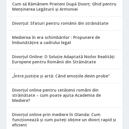
Cum să Rămânem Prieteni După Divorț: Ghid pentru
Menținerea Legăturii și Armoniei
Divorțul: Sfaturi pentru românii din străinătate
Medierea în era schimbărilor : Propunere de
îmbunătățire a cadrului legal
Divorțul Online: O Soluție Adaptată Noilor Realități
Europene pentru Românii din Străinătate
„Între justiție și artă: Când emoțiile devin probe”
Divorțul online pentru cetățenii români din
străinătate – cum poate ajuta Academia de
Mediere?
Divorțul online prin mediere în Olanda: Cum
funcționează și cum puteți obține un divorț rapid și
eficient