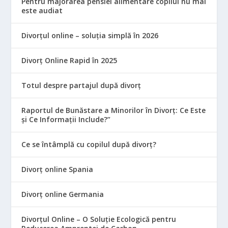
Pentru majorarea pensiei alimentare copilul nu mai
este audiat
Divorțul online – soluția simplă în 2026
Divorț Online Rapid în 2025
Totul despre partajul după divorț
Raportul de Bunăstare a Minorilor în Divorț: Ce Este
și Ce Informații Include?”
Ce se întâmplă cu copilul după divorț?
Divorț online Spania
Divorț online Germania
Divorțul Online – O Soluție Ecologică pentru