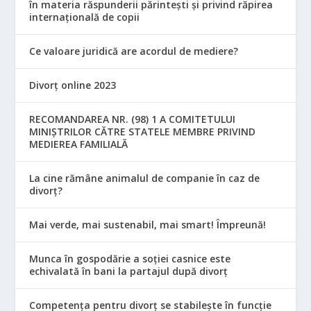
în materia răspunderii părintești și privind răpirea
internațională de copii
Ce valoare juridică are acordul de mediere?
Divorț online 2023
RECOMANDAREA NR. (98) 1 A COMITETULUI
MINIŞTRILOR CĂTRE STATELE MEMBRE PRIVIND
MEDIEREA FAMILIALĂ
La cine rămâne animalul de companie în caz de
divorț?
Mai verde, mai sustenabil, mai smart! Împreună!
Munca în gospodărie a soției casnice este
echivalată în bani la partajul după divorț
Competența pentru divorț se stabilește în funcție