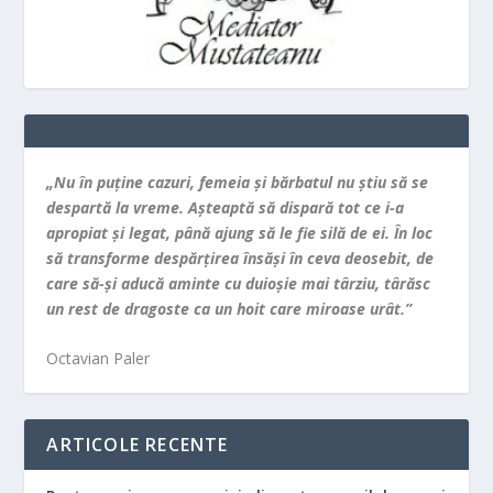
„Nu în puţine cazuri, femeia şi bărbatul nu ştiu să se
despartă la vreme. Aşteaptă să dispară tot ce i-a
apropiat şi legat, până ajung să le fie silă de ei. În loc
să transforme despărţirea însăşi în ceva deosebit, de
care să-şi aducă aminte cu duioşie mai târziu, târăsc
un rest de dragoste ca un hoit care miroase urât.”
Octavian Paler
ARTICOLE RECENTE