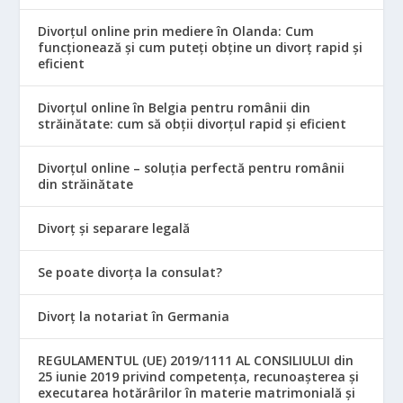
Divorțul online prin mediere în Olanda: Cum
funcționează și cum puteți obține un divorț rapid și
eficient
Divorțul online în Belgia pentru românii din
străinătate: cum să obții divorțul rapid și eficient
Divorțul online – soluția perfectă pentru românii
din străinătate
Divorț și separare legală
Se poate divorța la consulat?
Divorț la notariat în Germania
REGULAMENTUL (UE) 2019/1111 AL CONSILIULUI din
25 iunie 2019 privind competența, recunoașterea și
executarea hotărârilor în materie matrimonială și