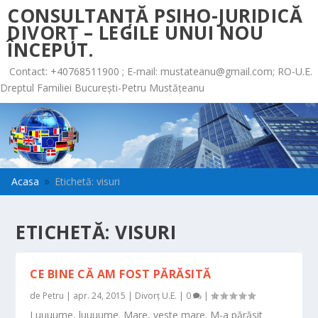
CONSULTANȚĂ PSIHO-JURIDICĂ
DIVORȚ – LEGILE UNUI NOU
ÎNCEPUT.
Contact: +40768511900 ; E-mail:
mustateanu@gmail.com
; RO-U.E.
Dreptul Familiei București-Petru Mustățeanu
Acasa
Etichetă: visuri
9
ETICHETĂ:
VISURI
CE BINE CĂ AM FOST PĂRĂSITĂ
de
Petru
|
apr. 24, 2015
|
Divorț U.E.
|
0
|
Luuuume, luuuume. Mare, veste mare. M-a părăsit