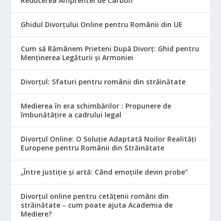
Reducerea Amprentei de Carbon
Ghidul Divorțului Online pentru Românii din UE
Cum să Rămânem Prieteni După Divorț: Ghid pentru
Menținerea Legăturii și Armoniei
Divorțul: Sfaturi pentru românii din străinătate
Medierea în era schimbărilor : Propunere de
îmbunătățire a cadrului legal
Divorțul Online: O Soluție Adaptată Noilor Realități
Europene pentru Românii din Străinătate
„Între justiție și artă: Când emoțiile devin probe”
Divorțul online pentru cetățenii români din
străinătate – cum poate ajuta Academia de
Mediere?