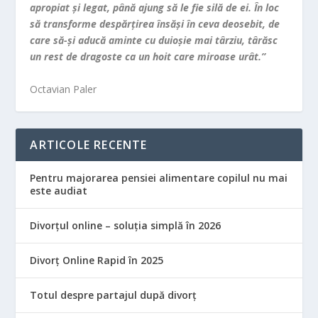
apropiat şi legat, până ajung să le fie silă de ei. În loc
să transforme despărţirea însăşi în ceva deosebit, de
care să-şi aducă aminte cu duioşie mai târziu, târăsc
un rest de dragoste ca un hoit care miroase urât.”
Octavian Paler
ARTICOLE RECENTE
Pentru majorarea pensiei alimentare copilul nu mai
este audiat
Divorțul online – soluția simplă în 2026
Divorț Online Rapid în 2025
Totul despre partajul după divorț