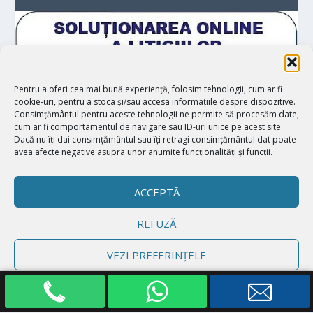
Pentru a oferi cea mai bună experiență, folosim tehnologii, cum ar fi
cookie-uri, pentru a stoca și/sau accesa informațiile despre dispozitive.
Consimțământul pentru aceste tehnologii ne permite să procesăm date,
cum ar fi comportamentul de navigare sau ID-uri unice pe acest site.
Dacă nu îți dai consimțământul sau îți retragi consimțământul dat poate
avea afecte negative asupra unor anumite funcționalități și funcții.
ACCEPTĂ
REFUZĂ
Proiectat de
| Realizat de
Elegant Themes
WordPress
VEZI PREFERINȚELE
Politică cookie-uri
Declarație de confidențialitate
Impressum