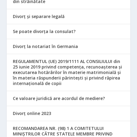
din străinătate
Divorț și separare legală
Se poate divorța la consulat?
Divorț la notariat în Germania
REGULAMENTUL (UE) 2019/1111 AL CONSILIULUI din
25 iunie 2019 privind competența, recunoașterea și
executarea hotărârilor în materie matrimonială și
în materia răspunderii părintești și privind răpirea
internațională de copii
Ce valoare juridică are acordul de mediere?
Divorț online 2023
RECOMANDAREA NR. (98) 1 A COMITETULUI
MINIŞTRILOR CĂTRE STATELE MEMBRE PRIVIND