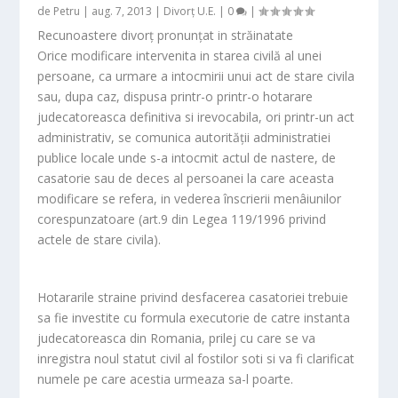
de
Petru
|
aug. 7, 2013
|
Divorț U.E.
|
0
|
Recunoastere divorț pronunțat in străinatate
Orice modificare intervenita in starea civilă al unei
persoane, ca urmare a intocmirii unui act de stare civila
sau, dupa caz, dispusa printr-o printr-o hotarare
judecatoreasca definitiva si irevocabila, ori printr-un act
administrativ, se comunica autorității administratiei
publice locale unde s-a intocmit actul de nastere, de
casatorie sau de deces al persoanei la care aceasta
modificare se refera, in vederea înscrierii menâiunilor
corespunzatoare (art.9 din Legea 119/1996 privind
actele de stare civila).
Hotararile straine privind desfacerea casatoriei trebuie
sa fie investite cu formula executorie de catre instanta
judecatoreasca din Romania, prilej cu care se va
inregistra noul statut civil al fostilor soti si va fi clarificat
numele pe care acestia urmeaza sa-l poarte.