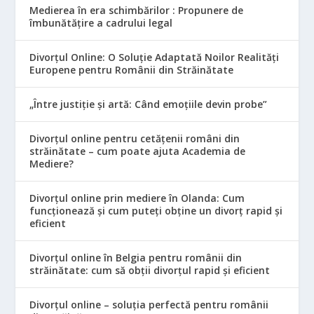
Medierea în era schimbărilor : Propunere de
îmbunătățire a cadrului legal
Divorțul Online: O Soluție Adaptată Noilor Realități
Europene pentru Românii din Străinătate
„Între justiție și artă: Când emoțiile devin probe”
Divorțul online pentru cetățenii români din
străinătate – cum poate ajuta Academia de
Mediere?
Divorțul online prin mediere în Olanda: Cum
funcționează și cum puteți obține un divorț rapid și
eficient
Divorțul online în Belgia pentru românii din
străinătate: cum să obții divorțul rapid și eficient
Divorțul online – soluția perfectă pentru românii