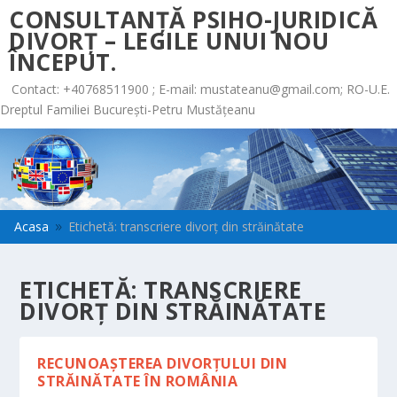
CONSULTANȚĂ PSIHO-JURIDICĂ
DIVORȚ – LEGILE UNUI NOU
ÎNCEPUT.
Contact: +40768511900 ; E-mail:
mustateanu@gmail.com
; RO-U.E.
Dreptul Familiei București-Petru Mustățeanu
Acasa
Etichetă: transcriere divorț din străinătate
9
ETICHETĂ:
TRANSCRIERE
DIVORȚ DIN STRĂINĂTATE
RECUNOAȘTEREA DIVORȚULUI DIN
STRĂINĂTATE ÎN ROMÂNIA