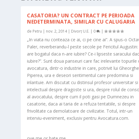
CASATORIA? UN CONTRACT PE PERIOADA
NEDETERMINATA, SIMILAR CU CALUGARIA
de
Petru
|
nov. 2, 2014
|
Divorț U.E.
|
0
|
„In viata nu conteaza ce ai, ci pe cine ai”. A spus-o Octa
Paler, reverberandu-l peste secole pe Fericitul Augustin:
are bogatul daca n-are iubire? Ce-i lipseste saracului da
iubire?”. Sunt doua panseuri care fac irelevante topurile 
avocatura, dintr-o industrie in care, potrivit lui Gheorgh
Piperea, ura e deseori sentimentul care predomina si
inlantuie. Am discutat cu distinsul profesor universitar si
intelectual despre dragoste si ura, despre rolul de cons
al avocatului, despre cum il poti gasi pe Dumnezeu in
casatorie, daca ai taria de a refuza tentatiile, si despre
frivolitate ca demolatoare de civilizatie. Totul, intr-un
interviu-eveniment, exclusiv pentru Avocatura.com.
ove me or hate me.