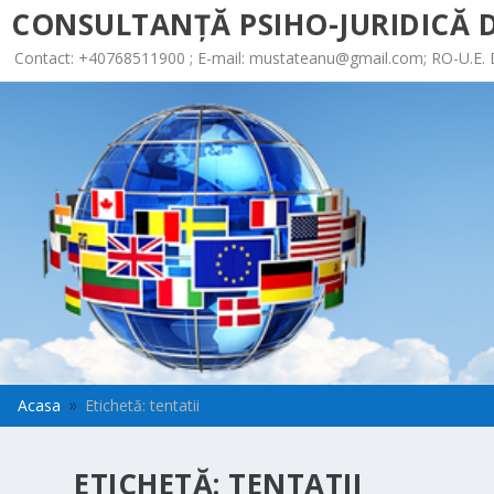
CONSULTANȚĂ PSIHO-JURIDICĂ D
Contact: +40768511900 ; E-mail:
mustateanu@gmail.com
; RO-U.E.
Acasa
Etichetă: tentatii
9
ETICHETĂ:
TENTATII