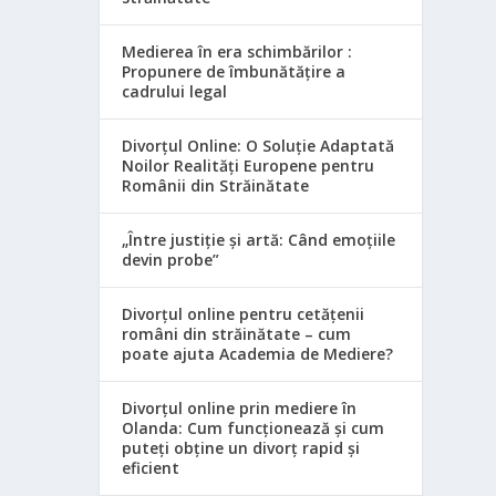
Medierea în era schimbărilor :
Propunere de îmbunătățire a
cadrului legal
Divorțul Online: O Soluție Adaptată
Noilor Realități Europene pentru
Românii din Străinătate
„Între justiție și artă: Când emoțiile
devin probe”
Divorțul online pentru cetățenii
români din străinătate – cum
poate ajuta Academia de Mediere?
Divorțul online prin mediere în
Olanda: Cum funcționează și cum
puteți obține un divorț rapid și
eficient