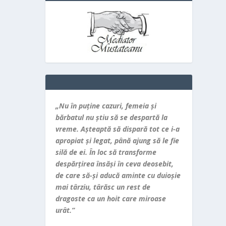
„Nu în puţine cazuri, femeia şi
bărbatul nu ştiu să se despartă la
vreme. Aşteaptă să dispară tot ce i-a
apropiat şi legat, până ajung să le fie
silă de ei. În loc să transforme
despărţirea însăşi în ceva deosebit,
de care să-şi aducă aminte cu duioşie
mai târziu, târăsc un rest de
dragoste ca un hoit care miroase
urât.”