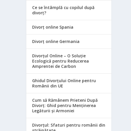
Ce se întâmplă cu copilul după
divorț?
Divorț online Spania
Divorț online Germania
Divorțul Online – O Soluție
Ecologică pentru Reducerea
Amprentei de Carbon
Ghidul Divorțului Online pentru
Românii din UE
Cum să Rămânem Prieteni După
Divorț: Ghid pentru Menținerea
Legăturii și Armoniei
Divorțul: Sfaturi pentru românii din
străinătate