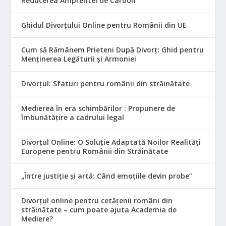
Reducerea Amprentei de Carbon
Ghidul Divorțului Online pentru Românii din UE
Cum să Rămânem Prieteni După Divorț: Ghid pentru
Menținerea Legăturii și Armoniei
Divorțul: Sfaturi pentru românii din străinătate
Medierea în era schimbărilor : Propunere de
îmbunătățire a cadrului legal
Divorțul Online: O Soluție Adaptată Noilor Realități
Europene pentru Românii din Străinătate
„Între justiție și artă: Când emoțiile devin probe”
Divorțul online pentru cetățenii români din
străinătate – cum poate ajuta Academia de
Mediere?