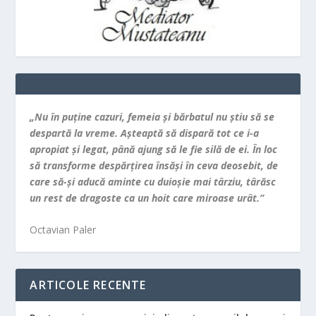
„Nu în puţine cazuri, femeia şi bărbatul nu ştiu să se
despartă la vreme. Aşteaptă să dispară tot ce i-a
apropiat şi legat, până ajung să le fie silă de ei. În loc
să transforme despărţirea însăşi în ceva deosebit, de
care să-şi aducă aminte cu duioşie mai târziu, târăsc
un rest de dragoste ca un hoit care miroase urât.”
Octavian Paler
ARTICOLE RECENTE