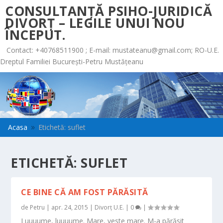
CONSULTANȚĂ PSIHO-JURIDICĂ
DIVORȚ – LEGILE UNUI NOU
ÎNCEPUT.
Contact: +40768511900 ; E-mail:
mustateanu@gmail.com
; RO-U.E.
Dreptul Familiei București-Petru Mustățeanu
Acasa
Etichetă: suflet
9
ETICHETĂ:
SUFLET
CE BINE CĂ AM FOST PĂRĂSITĂ
de
Petru
|
apr. 24, 2015
|
Divorț U.E.
|
0
|
Luuuume, luuuume. Mare, veste mare. M-a părăsit