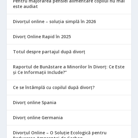
Pentru majorarea pensiei alimentare copilul nu mai
este audiat
Divorțul online – soluția simplă în 2026
Divorț Online Rapid în 2025
Totul despre partajul după divorț
Raportul de Bunăstare a Minorilor în Divorț: Ce Este
și Ce Informații Include?”
Ce se întâmplă cu copilul după divorț?
Divorț online Spania
Divorț online Germania
Divorțul Online – O Soluție Ecologică pentru