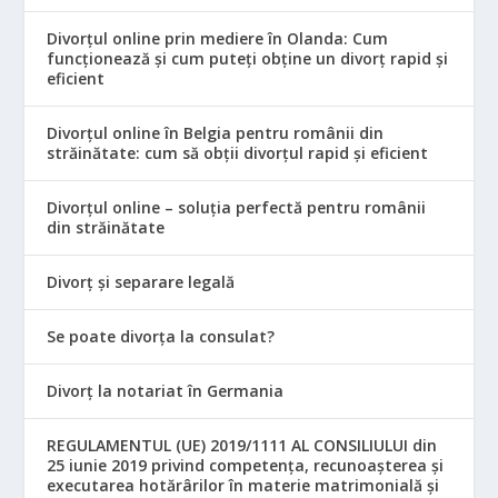
Divorțul online prin mediere în Olanda: Cum
funcționează și cum puteți obține un divorț rapid și
eficient
Divorțul online în Belgia pentru românii din
străinătate: cum să obții divorțul rapid și eficient
Divorțul online – soluția perfectă pentru românii
din străinătate
Divorț și separare legală
Se poate divorța la consulat?
Divorț la notariat în Germania
REGULAMENTUL (UE) 2019/1111 AL CONSILIULUI din
25 iunie 2019 privind competența, recunoașterea și
executarea hotărârilor în materie matrimonială și