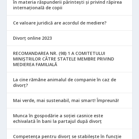
în materia răspunderii părintești și privind răpirea
internațională de copii
Ce valoare juridică are acordul de mediere?
Divorț online 2023
RECOMANDAREA NR. (98) 1 A COMITETULUI
MINIŞTRILOR CĂTRE STATELE MEMBRE PRIVIND
MEDIEREA FAMILIALĂ
La cine rămâne animalul de companie în caz de
divorț?
Mai verde, mai sustenabil, mai smart! Împreună!
Munca în gospodărie a soției casnice este
echivalată în bani la partajul după divorț
Competența pentru divorț se stabilește în funcție