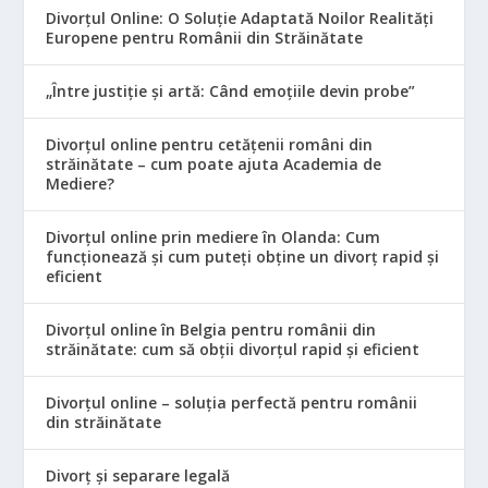
Divorțul Online: O Soluție Adaptată Noilor Realități
Europene pentru Românii din Străinătate
„Între justiție și artă: Când emoțiile devin probe”
Divorțul online pentru cetățenii români din
străinătate – cum poate ajuta Academia de
Mediere?
Divorțul online prin mediere în Olanda: Cum
funcționează și cum puteți obține un divorț rapid și
eficient
Divorțul online în Belgia pentru românii din
străinătate: cum să obții divorțul rapid și eficient
Divorțul online – soluția perfectă pentru românii
din străinătate
Divorț și separare legală