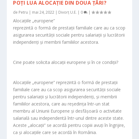
POȚI LUA ALOCAȚIE DIN DOUA ȚĂRI?
de
Petru
|
mai 24, 2022
|
Divorț U.E.
|
0
|
Alocaţiile „europene”
reprezintă o formă de prestaţii familiale care au ca scop
asigurarea securităţii sociale pentru salariaţii şi lucrătorii
independenţi şi membrii familiilor acestora.
Cine poate solicita alocaţii europene şi în ce condiţii?
Alocaţiile „europene” reprezintă o formă de prestaţii
familiale care au ca scop asigurarea securităţii sociale
pentru salariaţii şi lucrătorii independenţi, şi membrii
familiilor acestora, care au reşedinţa într-un stat
membru al Uniunii Europene şi desfăşoară o activitate
salarială sau independentă într-unul dintre aceste state.
Aceste „alocaţii” se acordă pentru copiii avuţi în îngrijire,
ca şi alocaţiile care se acordă în România.