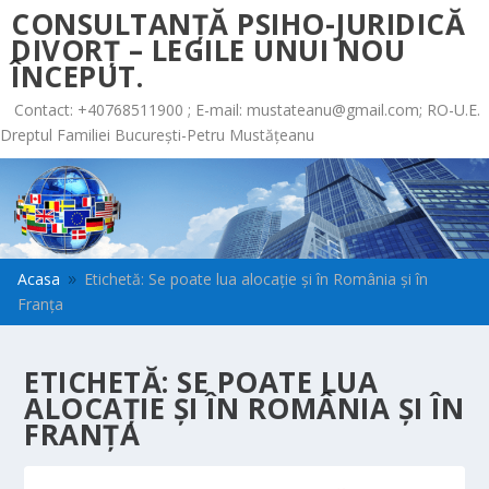
CONSULTANȚĂ PSIHO-JURIDICĂ
DIVORȚ – LEGILE UNUI NOU
ÎNCEPUT.
Contact: +40768511900 ; E-mail:
mustateanu@gmail.com
; RO-U.E.
Dreptul Familiei București-Petru Mustățeanu
Acasa
Etichetă: Se poate lua alocație și în România și în
9
Franța
ETICHETĂ:
SE POATE LUA
ALOCAȚIE ȘI ÎN ROMÂNIA ȘI ÎN
FRANȚA