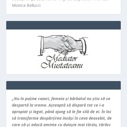
Monica Bellucci
„Nu în puţine cazuri, femeia şi bărbatul nu ştiu să se
despartă la vreme. Aşteaptă să dispară tot ce i-a
apropiat şi legat, până ajung să le fie silă de ei. În loc
să transforme despărţirea însăşi în ceva deosebit, de
care să-şi aducă aminte cu duioşie mai târziu, târăsc