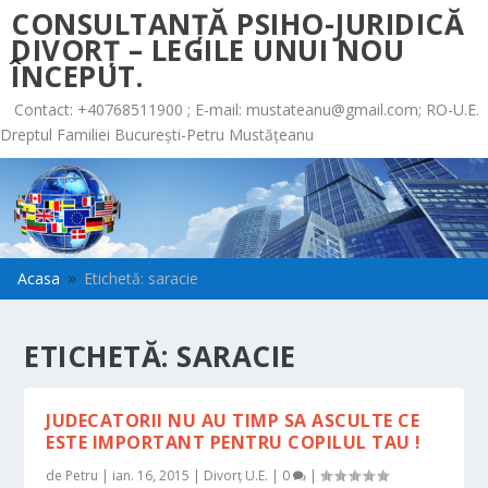
CONSULTANȚĂ PSIHO-JURIDICĂ
DIVORȚ – LEGILE UNUI NOU
ÎNCEPUT.
Contact: +40768511900 ; E-mail:
mustateanu@gmail.com
; RO-U.E.
Dreptul Familiei București-Petru Mustățeanu
Acasa
Etichetă: saracie
9
ETICHETĂ:
SARACIE
JUDECATORII NU AU TIMP SA ASCULTE CE
ESTE IMPORTANT PENTRU COPILUL TAU !
de
Petru
|
ian. 16, 2015
|
Divorț U.E.
|
0
|