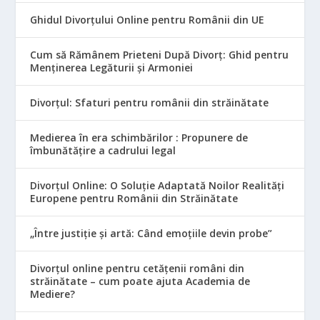
Ghidul Divorțului Online pentru Românii din UE
Cum să Rămânem Prieteni După Divorț: Ghid pentru
Menținerea Legăturii și Armoniei
Divorțul: Sfaturi pentru românii din străinătate
Medierea în era schimbărilor : Propunere de
îmbunătățire a cadrului legal
Divorțul Online: O Soluție Adaptată Noilor Realități
Europene pentru Românii din Străinătate
„Între justiție și artă: Când emoțiile devin probe”
Divorțul online pentru cetățenii români din
străinătate – cum poate ajuta Academia de
Mediere?