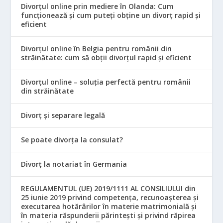
Divorțul online prin mediere în Olanda: Cum
funcționează și cum puteți obține un divorț rapid și
eficient
Divorțul online în Belgia pentru românii din
străinătate: cum să obții divorțul rapid și eficient
Divorțul online – soluția perfectă pentru românii
din străinătate
Divorț și separare legală
Se poate divorța la consulat?
Divorț la notariat în Germania
REGULAMENTUL (UE) 2019/1111 AL CONSILIULUI din
25 iunie 2019 privind competența, recunoașterea și
executarea hotărârilor în materie matrimonială și
în materia răspunderii părintești și privind răpirea