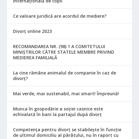
internațională de copii
Ce valoare juridică are acordul de mediere?
Divorț online 2023
RECOMANDAREA NR. (98) 1 A COMITETULUI
MINIŞTRILOR CĂTRE STATELE MEMBRE PRIVIND
MEDIEREA FAMILIALĂ
La cine rămâne animalul de companie în caz de
divorț?
Mai verde, mai sustenabil, mai smart! Împreună!
Munca în gospodărie a soției casnice este
echivalată în bani la partajul după divorț
Competența pentru divorț se stabilește în funcție
de ultimul domiciliu al pârâtului, nu în raport cu