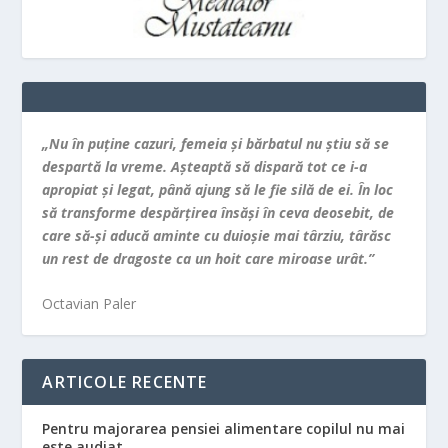
„Nu în puţine cazuri, femeia şi bărbatul nu ştiu să se
despartă la vreme. Aşteaptă să dispară tot ce i-a
apropiat şi legat, până ajung să le fie silă de ei. În loc
să transforme despărţirea însăşi în ceva deosebit, de
care să-şi aducă aminte cu duioşie mai târziu, târăsc
un rest de dragoste ca un hoit care miroase urât.”
Octavian Paler
ARTICOLE RECENTE
Pentru majorarea pensiei alimentare copilul nu mai
este audiat