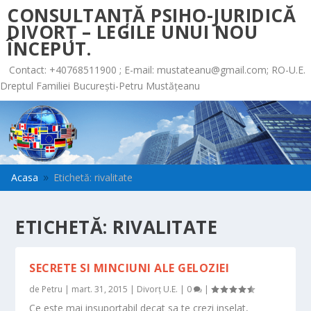
CONSULTANȚĂ PSIHO-JURIDICĂ
DIVORȚ – LEGILE UNUI NOU
ÎNCEPUT.
Contact: +40768511900 ; E-mail:
mustateanu@gmail.com
; RO-U.E.
Dreptul Familiei București-Petru Mustățeanu
Acasa
Etichetă: rivalitate
9
ETICHETĂ:
RIVALITATE
SECRETE SI MINCIUNI ALE GELOZIEI
de
Petru
|
mart. 31, 2015
|
Divorț U.E.
|
0
|
Ce este mai insuportabil decat sa te crezi inselat,