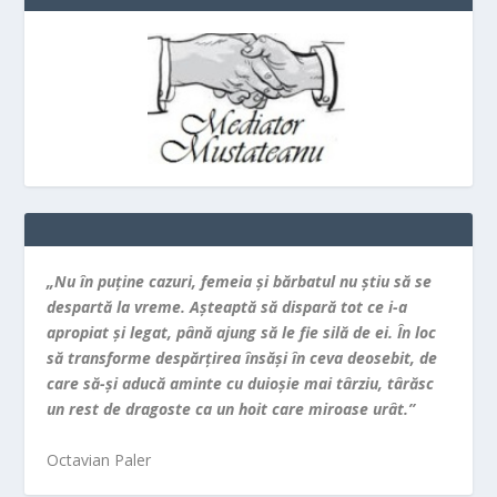
„Nu în puţine cazuri, femeia şi bărbatul nu ştiu să se
despartă la vreme. Aşteaptă să dispară tot ce i-a
apropiat şi legat, până ajung să le fie silă de ei. În loc
să transforme despărţirea însăşi în ceva deosebit, de
care să-şi aducă aminte cu duioşie mai târziu, târăsc
un rest de dragoste ca un hoit care miroase urât.”
Octavian Paler