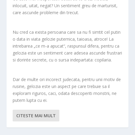
inlocuit, uitat, negat? Un sentiment greu de marturisit,
care ascunde probleme din trecut.
Nu cred ca exista persoana care sa nu fi simtit cel putin
o data in viata gelozie puternica, taioasa, atroce! La
intrebarea „ce m-a apucat“, raspunsul difera, pentru ca
gelozia este un sentiment care adesea ascunde frustrari
si dorinte secrete, cu o sursa indepartata: copilaria.
Dar de multe ori incorect judecata, pentru unii motiv de
rusine, gelozia este un aspect pe care trebuie sa il
exploram riguros, caci, odata descoperiti monstrii, ne
putem lupta cu ei.
CITESTE MAI MULT