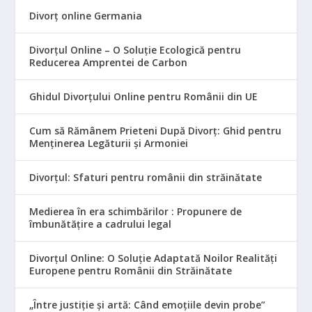
Divorț online Germania
Divorțul Online – O Soluție Ecologică pentru
Reducerea Amprentei de Carbon
Ghidul Divorțului Online pentru Românii din UE
Cum să Rămânem Prieteni După Divorț: Ghid pentru
Menținerea Legăturii și Armoniei
Divorțul: Sfaturi pentru românii din străinătate
Medierea în era schimbărilor : Propunere de
îmbunătățire a cadrului legal
Divorțul Online: O Soluție Adaptată Noilor Realități
Europene pentru Românii din Străinătate
„Între justiție și artă: Când emoțiile devin probe”