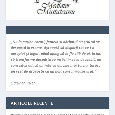
„Nu în puţine cazuri, femeia şi bărbatul nu ştiu să se
despartă la vreme. Aşteaptă să dispară tot ce i-a
apropiat şi legat, până ajung să le fie silă de ei. În loc
să transforme despărţirea însăşi în ceva deosebit, de
care să-şi aducă aminte cu duioşie mai târziu, târăsc
un rest de dragoste ca un hoit care miroase urât.”
Octavian Paler
ARTICOLE RECENTE