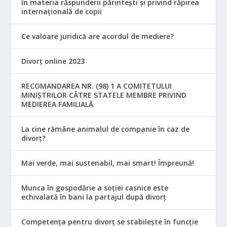
în materia răspunderii părintești și privind răpirea
internațională de copii
Ce valoare juridică are acordul de mediere?
Divorț online 2023
RECOMANDAREA NR. (98) 1 A COMITETULUI
MINIŞTRILOR CĂTRE STATELE MEMBRE PRIVIND
MEDIEREA FAMILIALĂ
La cine rămâne animalul de companie în caz de
divorț?
Mai verde, mai sustenabil, mai smart! Împreună!
Munca în gospodărie a soției casnice este
echivalată în bani la partajul după divorț
Competența pentru divorț se stabilește în funcție