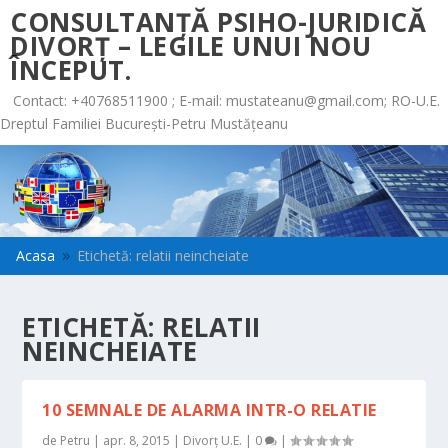
CONSULTANȚĂ PSIHO-JURIDICĂ
DIVORȚ – LEGILE UNUI NOU
ÎNCEPUT.
Contact: +40768511900 ; E-mail:
mustateanu@gmail.com
; RO-U.E.
Dreptul Familiei București-Petru Mustățeanu
Acasa
Etichetă: relatii neincheiate
9
ETICHETĂ:
RELATII
NEINCHEIATE
10 SEMNALE DE ALARMA INTR-O RELATIE
de
Petru
|
apr. 8, 2015
|
Divorț U.E.
|
0
|