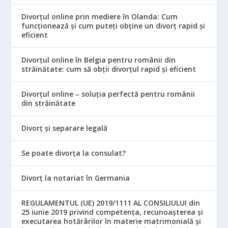
Divorțul online prin mediere în Olanda: Cum
funcționează și cum puteți obține un divorț rapid și
eficient
Divorțul online în Belgia pentru românii din
străinătate: cum să obții divorțul rapid și eficient
Divorțul online – soluția perfectă pentru românii
din străinătate
Divorț și separare legală
Se poate divorța la consulat?
Divorț la notariat în Germania
REGULAMENTUL (UE) 2019/1111 AL CONSILIULUI din
25 iunie 2019 privind competența, recunoașterea și
executarea hotărârilor în materie matrimonială și