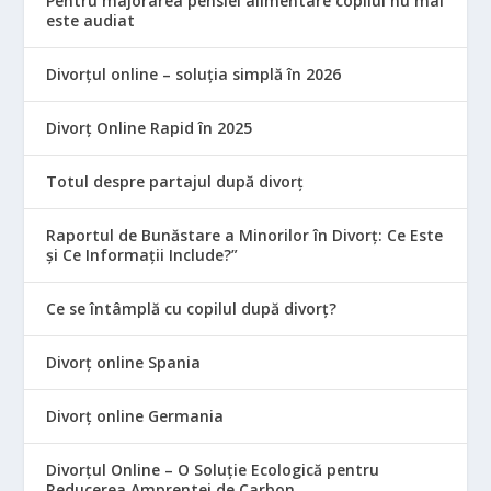
Pentru majorarea pensiei alimentare copilul nu mai
este audiat
Divorțul online – soluția simplă în 2026
Divorț Online Rapid în 2025
Totul despre partajul după divorț
Raportul de Bunăstare a Minorilor în Divorț: Ce Este
și Ce Informații Include?”
Ce se întâmplă cu copilul după divorț?
Divorț online Spania
Divorț online Germania
Divorțul Online – O Soluție Ecologică pentru
Reducerea Amprentei de Carbon