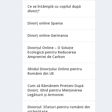
Ce se întâmplă cu copilul după
divorț?
Divorț online Spania
Divorț online Germania
Divorțul Online – O Soluție
Ecologică pentru Reducerea
Amprentei de Carbon
Ghidul Divorțului Online pentru
Românii din UE
Cum să Rămânem Prieteni După
Divorț: Ghid pentru Menținerea
Legăturii și Armoniei
Divorțul: Sfaturi pentru românii din
străinătate