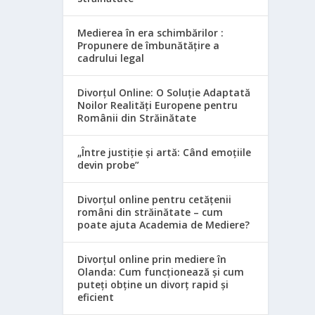
Medierea în era schimbărilor :
Propunere de îmbunătățire a
cadrului legal
Divorțul Online: O Soluție Adaptată
Noilor Realități Europene pentru
Românii din Străinătate
„Între justiție și artă: Când emoțiile
devin probe”
Divorțul online pentru cetățenii
români din străinătate – cum
poate ajuta Academia de Mediere?
Divorțul online prin mediere în
Olanda: Cum funcționează și cum
puteți obține un divorț rapid și
eficient