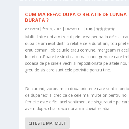
CUM MA REFAC DUPA O RELATIE DE LUNGA
DURATA ?
de
Petru
|
feb. 8, 2015
|
Divorț U.E.
|
0
|
Multi dintre noi am trecut prin acea perioada dificila, ca
dupa ce am iesit dintr-o relatie ce a durat ani, toti priete
erau comuni, obiceiurile erau comune, mergeam in acel
locuri etc.Poate te simti ca o masinarie greoaie care tre
scoasa de pe sinele vechi si repozitionata pe altele noi, 
greu de zis care sunt cele potrivite pentru tine.
De curand, vorbeam cu doua prietene care sunt in peri
de dupa “ex” si cred ca de cele mai multe ori pentru noi
femeile este dificil acel sentiment de singuratate pe care
avem dupa, chiar daca noi am incheiat relatia.
CITESTE MAI MULT