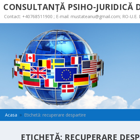
CONSULTANȚĂ PSIHO-JURIDICĂ D
Contact: +40768511900 ; E-mail:
mustateanu@gmail.com
; RO-U.E.
Acasa
Etichetă: recuperare despartire
9
ETICHETĂ:
RECUPERARE DESP