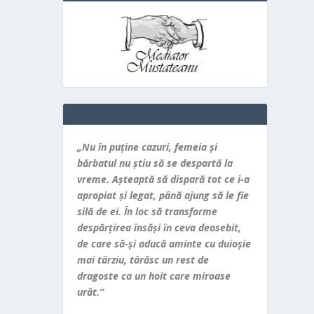
„Nu în puţine cazuri, femeia şi
bărbatul nu ştiu să se despartă la
vreme. Aşteaptă să dispară tot ce i-a
apropiat şi legat, până ajung să le fie
silă de ei. În loc să transforme
despărţirea însăşi în ceva deosebit,
de care să-şi aducă aminte cu duioşie
mai târziu, târăsc un rest de
dragoste ca un hoit care miroase
urât.”