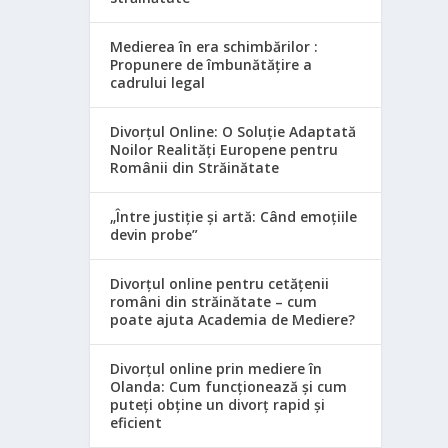
Medierea în era schimbărilor :
Propunere de îmbunătățire a
cadrului legal
Divorțul Online: O Soluție Adaptată
Noilor Realități Europene pentru
Românii din Străinătate
„Între justiție și artă: Când emoțiile
devin probe”
Divorțul online pentru cetățenii
români din străinătate – cum
poate ajuta Academia de Mediere?
Divorțul online prin mediere în
Olanda: Cum funcționează și cum
puteți obține un divorț rapid și
eficient