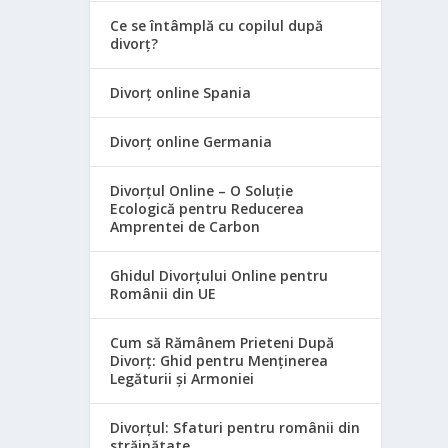
Ce se întâmplă cu copilul după
divorț?
Divorț online Spania
Divorț online Germania
Divorțul Online – O Soluție
Ecologică pentru Reducerea
Amprentei de Carbon
Ghidul Divorțului Online pentru
Românii din UE
Cum să Rămânem Prieteni După
Divorț: Ghid pentru Menținerea
Legăturii și Armoniei
Divorțul: Sfaturi pentru românii din
străinătate