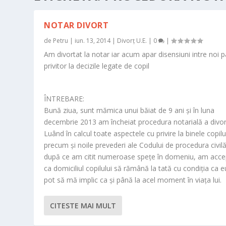
NOTAR DIVORT
de
Petru
|
iun. 13, 2014
|
Divorț U.E.
|
0
|
Am divortat la notar iar acum apar disensiuni intre noi pa
privitor la decizile legate de copil
ÎNTREBARE:
Bună ziua, sunt mămica unui băiat de 9 ani şi în luna
decembrie 2013 am încheiat procedura notarială a divorţ
Luând în calcul toate aspectele cu privire la binele copilu
precum şi noile prevederi ale Codului de procedura civilă
după ce am citit numeroase speţe în domeniu, am acce
ca domiciliul copilului să rămână la tată cu condiţia ca e
pot să mă implic ca şi până la acel moment în viaţa lui.
CITESTE MAI MULT