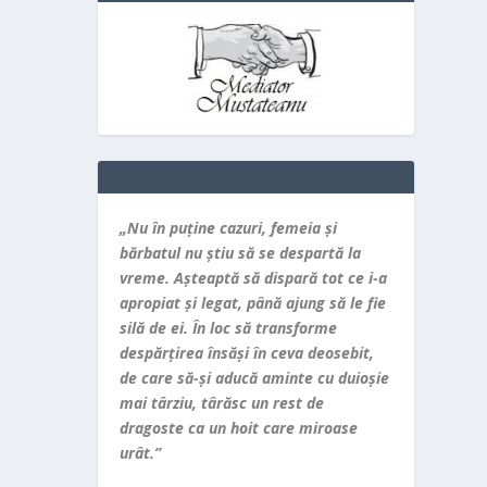
„Nu în puţine cazuri, femeia şi
bărbatul nu ştiu să se despartă la
vreme. Aşteaptă să dispară tot ce i-a
apropiat şi legat, până ajung să le fie
silă de ei. În loc să transforme
despărţirea însăşi în ceva deosebit,
de care să-şi aducă aminte cu duioşie
mai târziu, târăsc un rest de
dragoste ca un hoit care miroase
urât.”