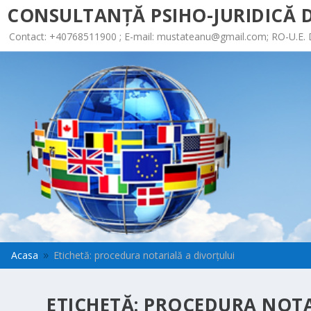
CONSULTANȚĂ PSIHO-JURIDICĂ D
Contact: +40768511900 ; E-mail:
mustateanu@gmail.com
; RO-U.E.
Acasa
Etichetă: procedura notarială a divorţului
9
ETICHETĂ:
PROCEDURA NOTA