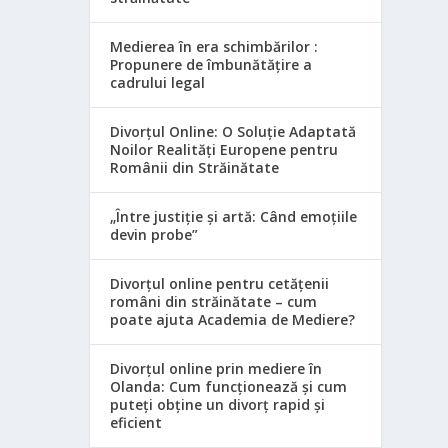
Medierea în era schimbărilor :
Propunere de îmbunătățire a
cadrului legal
Divorțul Online: O Soluție Adaptată
Noilor Realități Europene pentru
Românii din Străinătate
„Între justiție și artă: Când emoțiile
devin probe”
Divorțul online pentru cetățenii
români din străinătate – cum
poate ajuta Academia de Mediere?
Divorțul online prin mediere în
Olanda: Cum funcționează și cum
puteți obține un divorț rapid și
eficient