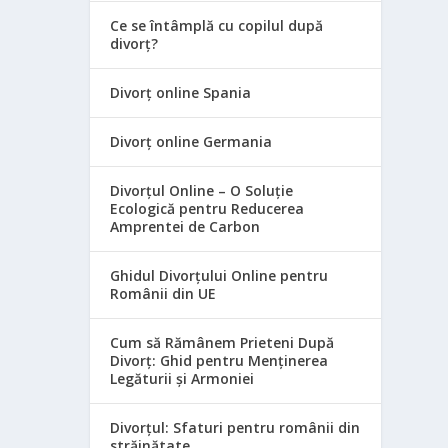
Ce se întâmplă cu copilul după
divorț?
Divorț online Spania
Divorț online Germania
Divorțul Online – O Soluție
Ecologică pentru Reducerea
Amprentei de Carbon
Ghidul Divorțului Online pentru
Românii din UE
Cum să Rămânem Prieteni După
Divorț: Ghid pentru Menținerea
Legăturii și Armoniei
Divorțul: Sfaturi pentru românii din
străinătate