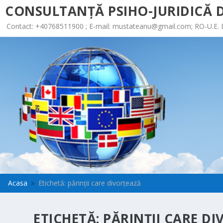
CONSULTANȚĂ PSIHO-JURIDICĂ D
Contact: +40768511900 ; E-mail:
mustateanu@gmail.com
; RO-U.E.
Acasa
Etichetă: părinţii care divorţează
9
ETICHETĂ:
PĂRINŢII CARE D