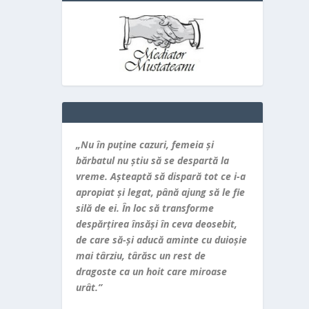
„Nu în puţine cazuri, femeia şi
bărbatul nu ştiu să se despartă la
vreme. Aşteaptă să dispară tot ce i-a
apropiat şi legat, până ajung să le fie
silă de ei. În loc să transforme
despărţirea însăşi în ceva deosebit,
de care să-şi aducă aminte cu duioşie
mai târziu, târăsc un rest de
dragoste ca un hoit care miroase
urât.”