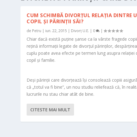
CUM SCHIMBĂ DIVORŢUL RELAŢIA DINTRE 
COPIL ŞI PĂRINŢII SĂI?
de
Petru
|
iun. 22, 2015
|
Divorț U.E.
|
0
|
Chiar dacă există puţine şanse ca la vârste fragede copi
reţină informaţii legate de divorţul părinţilor, despărţire
cuplu poate avea efecte pe termen lung asupra relaţiei 
copil şi familie.
Deşi părinţii care divorţează îşi consolează copiii asigur
că „totul va fi bine”, un nou studiu reliefează că, în realit
lucrurile nu stau chiar atât de bine.
CITESTE MAI MULT