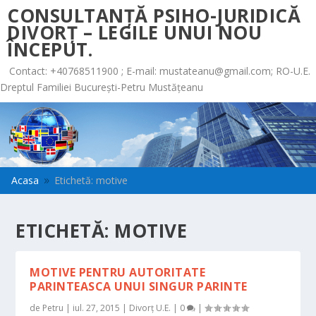
CONSULTANȚĂ PSIHO-JURIDICĂ
DIVORȚ – LEGILE UNUI NOU
ÎNCEPUT.
Contact: +40768511900 ; E-mail:
mustateanu@gmail.com
; RO-U.E.
Dreptul Familiei București-Petru Mustățeanu
Acasa
Etichetă: motive
9
ETICHETĂ:
MOTIVE
MOTIVE PENTRU AUTORITATE
PARINTEASCA UNUI SINGUR PARINTE
de
Petru
|
iul. 27, 2015
|
Divorț U.E.
|
0
|