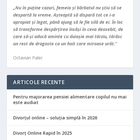
„Nu în puţine cazuri, femeia şi bărbatul nu ştiu să se
despartă la vreme. Aşteaptă să dispară tot ce i-a
apropiat şi legat, până ajung să le fie silă de ei. În loc
să transforme despărţirea însăşi în ceva deosebit, de
care să-şi aducă aminte cu duioşie mai târziu, târăsc
un rest de dragoste ca un hoit care miroase urât.”
Octavian Paler
ARTICOLE RECENTE
Pentru majorarea pensiei alimentare copilul nu mai
este audiat
Divorțul online – soluția simplă în 2026
Divorț Online Rapid în 2025