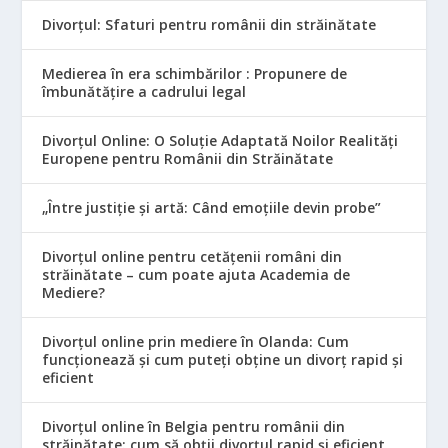
Divorțul: Sfaturi pentru românii din străinătate
Medierea în era schimbărilor : Propunere de
îmbunătățire a cadrului legal
Divorțul Online: O Soluție Adaptată Noilor Realități
Europene pentru Românii din Străinătate
„Între justiție și artă: Când emoțiile devin probe”
Divorțul online pentru cetățenii români din
străinătate – cum poate ajuta Academia de
Mediere?
Divorțul online prin mediere în Olanda: Cum
funcționează și cum puteți obține un divorț rapid și
eficient
Divorțul online în Belgia pentru românii din
străinătate: cum să obții divorțul rapid și eficient