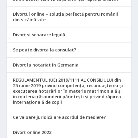
Divorțul online – soluția perfectă pentru românii
din străinătate
Divorț și separare legală
Se poate divorța la consulat?
Divorț la notariat în Germania
REGULAMENTUL (UE) 2019/1111 AL CONSILIULUI din
25 iunie 2019 privind competența, recunoașterea și
executarea hotărârilor în materie matrimonială și
în materia răspunderii părintești și privind răpirea
internațională de copii
Ce valoare juridică are acordul de mediere?
Divorț online 2023