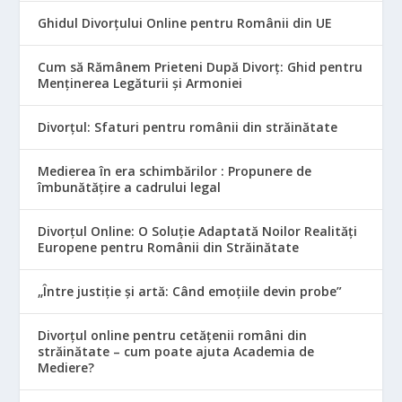
Ghidul Divorțului Online pentru Românii din UE
Cum să Rămânem Prieteni După Divorț: Ghid pentru
Menținerea Legăturii și Armoniei
Divorțul: Sfaturi pentru românii din străinătate
Medierea în era schimbărilor : Propunere de
îmbunătățire a cadrului legal
Divorțul Online: O Soluție Adaptată Noilor Realități
Europene pentru Românii din Străinătate
„Între justiție și artă: Când emoțiile devin probe”
Divorțul online pentru cetățenii români din
străinătate – cum poate ajuta Academia de
Mediere?