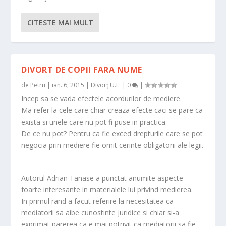
CITESTE MAI MULT
DIVORT DE COPII FARA NUME
de
Petru
|
ian. 6, 2015
|
Divorț U.E.
|
0
|
Incep sa se vada efectele acordurilor de mediere.
Ma refer la cele care chiar creaza efecte caci se pare ca
exista si unele care nu pot fi puse in practica.
De ce nu pot? Pentru ca fie exced drepturile care se pot
negocia prin mediere fie omit cerinte obligatorii ale legii.
Autorul Adrian Tanase a punctat anumite aspecte
foarte interesante in materialele lui privind medierea.
In primul rand a facut referire la necesitatea ca
mediatorii sa aibe cunostinte juridice si chiar si-a
exprimat parerea ca e mai potrivit ca mediatorii sa fie