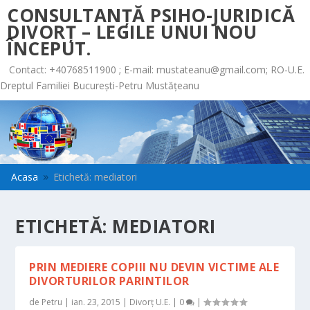
CONSULTANȚĂ PSIHO-JURIDICĂ
DIVORȚ – LEGILE UNUI NOU
ÎNCEPUT.
Contact: +40768511900 ; E-mail:
mustateanu@gmail.com
; RO-U.E.
Dreptul Familiei București-Petru Mustățeanu
Acasa
Etichetă: mediatori
9
ETICHETĂ:
MEDIATORI
PRIN MEDIERE COPIII NU DEVIN VICTIME ALE
DIVORTURILOR PARINTILOR
de
Petru
|
ian. 23, 2015
|
Divorț U.E.
|
0
|