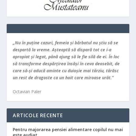
„Nu în puţine cazuri, femeia şi bărbatul nu ştiu să se
despartă la vreme. Aşteaptă să dispară tot ce i-a
apropiat şi legat, până ajung să le fie silă de ei. În loc
să transforme despărţirea însăşi în ceva deosebit, de
care să-şi aducă aminte cu duioşie mai târziu, târăsc
un rest de dragoste ca un hoit care miroase urât.”
Octavian Paler
ARTICOLE RECENTE
Pentru majorarea pensiei alimentare copilul nu mai
este audiat