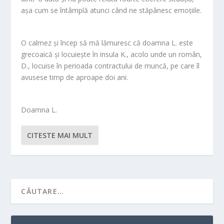
aşa cum se întâmplă atunci când ne stăpânesc emoţiile.
O calmez şi încep să mă lămuresc că doamna L. este
grecoaică şi locuieşte în insula K., acolo unde un român,
D., locuise în perioada contractului de muncă, pe care îl
avusese timp de aproape doi ani.
Doamna L.
CITESTE MAI MULT