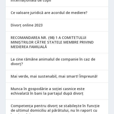
internațională de copii
Ce valoare juridică are acordul de mediere?
Divorț online 2023
RECOMANDAREA NR. (98) 1 A COMITETULUI
MINIŞTRILOR CĂTRE STATELE MEMBRE PRIVIND
MEDIEREA FAMILIALĂ
La cine rămâne animalul de companie în caz de
divorț?
Mai verde, mai sustenabil, mai smart! Împreună!
Munca în gospodărie a soției casnice este
echivalată în bani la partajul după divorț
Competența pentru divorț se stabilește în funcție
de ultimul domiciliu al pârâtului, nu în raport cu