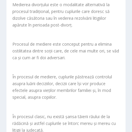
Medierea divorțului este o modalitate alternativă la
procesul tradițional, pentru cuplurile care doresc să
dizolve căsătoria sau în vederea rezolvării litigiilor
apărute în perioada post-divorț.
Procesul de mediere este conceput pentru a elimina
ostilitatea dintre soții care, de cele mai multe ori, se văd
ca și cum ar fi doi adversari.
În procesul de mediere, cuplurile păstrează controlul
asupra luării deciziilor, decizii care își vor produce
efectele asupra vieților membrilor familiei și, în mod
special, asupra copiilor.
În procesul clasic, nu există șansa tăierii răului de la
rădăcină și astfel cuplurile se întorc mereu și mereu cu
litigii la judecată.