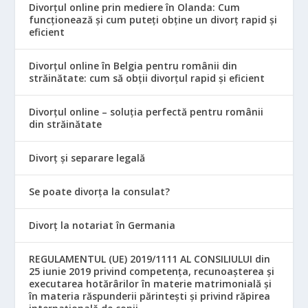
Divorțul online prin mediere în Olanda: Cum
funcționează și cum puteți obține un divorț rapid și
eficient
Divorțul online în Belgia pentru românii din
străinătate: cum să obții divorțul rapid și eficient
Divorțul online – soluția perfectă pentru românii
din străinătate
Divorț și separare legală
Se poate divorța la consulat?
Divorț la notariat în Germania
REGULAMENTUL (UE) 2019/1111 AL CONSILIULUI din
25 iunie 2019 privind competența, recunoașterea și
executarea hotărârilor în materie matrimonială și
în materia răspunderii părintești și privind răpirea