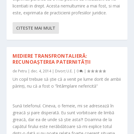
licentiati in drept. Acesta nemultumire a mai fost, si mai
este, exprimata de practicienii profesiilor juridice.
CITESTE MAI MULT
MEDIERE TRANSFRONTALIERĂ:
RECUNOAŞTEREA PATERNITĂŢII
de
Petru
|
dec. 4, 2014
|
Divorț U.E.
|
0
|
Un copil trebuie să ştie că a venit pe lume dorit de ambii
părinţi, nu că a fost o ”întâmplare nefericită”
Sună telefonul. Cineva, o femeie, mi se adresează în
greacă şi pare disperată. Eu sunt vorbitoare de limbă
greacă, dar ea de unde să ştie asta?! Doamna de la
capătul firului este nerăbdătoare să-mi explice totul
dintr-o dată şi nu poate relata foarte coerent situaţia,