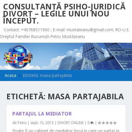
CONSULTANȚĂ PSIHO-JURIDICĂ
DIVORȚ – LEGILE UNUI NOU
ÎNCEPUT.
Contact: +40768511900 ; E-mail:
mustateanu@gmail.com
; RO-U.E.
Dreptul Familiei București-Petru Mustățeanu
Acasa
Etichetă: masa partajabila
9
ETICHETĂ:
MASA PARTAJABILA
PARTAJUL LA MEDIATOR
de
Petru
|
sept. 15, 2013
|
DIVORȚ ONLINE
|
0
|
Poate fi un cabinet de mediator locul in care un partaj in