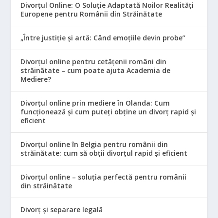
Divorțul Online: O Soluție Adaptată Noilor Realități
Europene pentru Românii din Străinătate
„Între justiție și artă: Când emoțiile devin probe”
Divorțul online pentru cetățenii români din
străinătate – cum poate ajuta Academia de
Mediere?
Divorțul online prin mediere în Olanda: Cum
funcționează și cum puteți obține un divorț rapid și
eficient
Divorțul online în Belgia pentru românii din
străinătate: cum să obții divorțul rapid și eficient
Divorțul online – soluția perfectă pentru românii
din străinătate
Divorț și separare legală