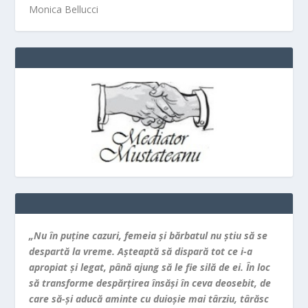
Monica Bellucci
„Nu în puţine cazuri, femeia şi bărbatul nu ştiu să se
despartă la vreme. Aşteaptă să dispară tot ce i-a
apropiat şi legat, până ajung să le fie silă de ei. În loc
să transforme despărţirea însăşi în ceva deosebit, de
care să-şi aducă aminte cu duioşie mai târziu, târăsc