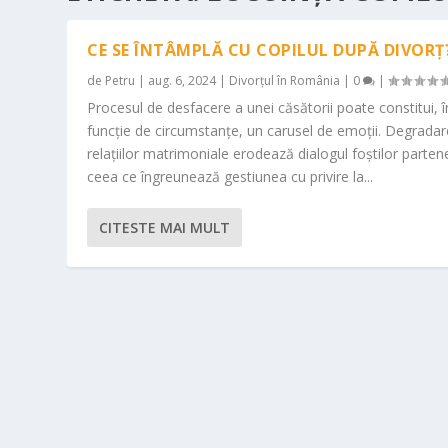
CE SE ÎNTÂMPLĂ CU COPILUL DUPĂ DIVORȚ
de
Petru
|
aug. 6, 2024
|
Divorțul în România
|
0
|
Procesul de desfacere a unei căsătorii poate constitui, î
funcție de circumstanțe, un carusel de emoții. Degrada
relațiilor matrimoniale erodează dialogul foștilor partene
ceea ce îngreunează gestiunea cu privire la...
CITESTE MAI MULT