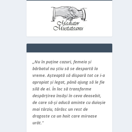
„Nu în puţine cazuri, femeia şi
bărbatul nu ştiu să se despartă la
vreme. Aşteaptă să dispară tot ce i-a
apropiat şi legat, până ajung să le fie
silă de ei. În loc să transforme
despărţirea însăşi în ceva deosebit,
de care să-şi aducă aminte cu duioşie
mai târziu, târăsc un rest de
dragoste ca un hoit care miroase
urât.”