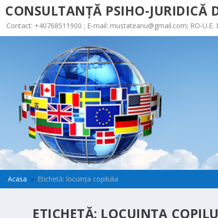
CONSULTANȚĂ PSIHO-JURIDICĂ D
Contact: +40768511900 ; E-mail:
mustateanu@gmail.com
; RO-U.E.
Acasa
Etichetă: locuința copilului
9
ETICHETĂ:
LOCUINȚA COPILU