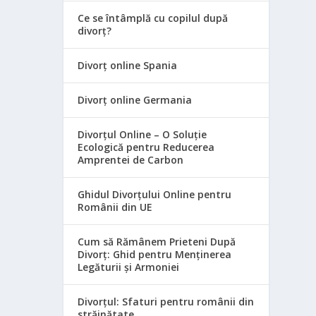
Ce se întâmplă cu copilul după
divorț?
Divorț online Spania
Divorț online Germania
Divorțul Online – O Soluție
Ecologică pentru Reducerea
Amprentei de Carbon
Ghidul Divorțului Online pentru
Românii din UE
Cum să Rămânem Prieteni După
Divorț: Ghid pentru Menținerea
Legăturii și Armoniei
Divorțul: Sfaturi pentru românii din
străinătate