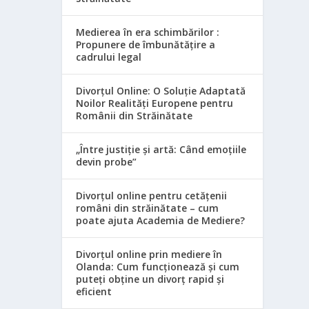
Medierea în era schimbărilor :
Propunere de îmbunătățire a
cadrului legal
Divorțul Online: O Soluție Adaptată
Noilor Realități Europene pentru
Românii din Străinătate
„Între justiție și artă: Când emoțiile
devin probe”
Divorțul online pentru cetățenii
români din străinătate – cum
poate ajuta Academia de Mediere?
Divorțul online prin mediere în
Olanda: Cum funcționează și cum
puteți obține un divorț rapid și
eficient