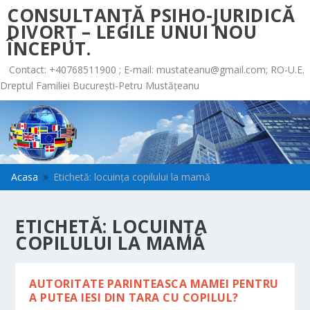
CONSULTANȚĂ PSIHO-JURIDICĂ
DIVORȚ – LEGILE UNUI NOU
ÎNCEPUT.
Contact: +40768511900 ; E-mail:
mustateanu@gmail.com
; RO-U.E.
Dreptul Familiei București-Petru Mustățeanu
Acasa
Etichetă: locuința copilului la mamă
9
ETICHETĂ:
LOCUINȚA
COPILULUI LA MAMĂ
AUTORITATE PARINTEASCA MAMEI PENTRU
A PUTEA IESI DIN TARA CU COPILUL?