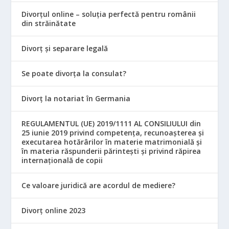
Divorțul online – soluția perfectă pentru românii
din străinătate
Divorț și separare legală
Se poate divorța la consulat?
Divorț la notariat în Germania
REGULAMENTUL (UE) 2019/1111 AL CONSILIULUI din
25 iunie 2019 privind competența, recunoașterea și
executarea hotărârilor în materie matrimonială și
în materia răspunderii părintești și privind răpirea
internațională de copii
Ce valoare juridică are acordul de mediere?
Divorț online 2023