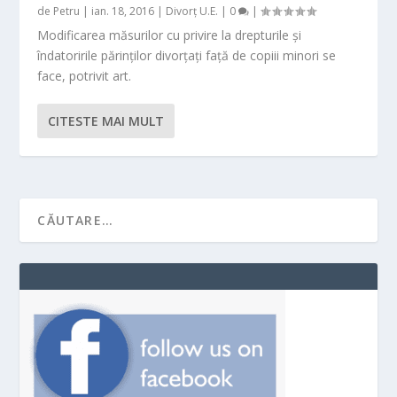
de
Petru
|
ian. 18, 2016
|
Divorț U.E.
|
0
|
Modificarea măsurilor cu privire la drepturile şi
îndatoririle părinților divorțați față de copiii minori se
face, potrivit art.
CITESTE MAI MULT