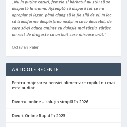
„Nu în puţine cazuri, femeia şi bărbatul nu ştiu să se
despartă la vreme. Aşteaptă să dispară tot ce i-a
apropiat şi legat, până ajung să le fie silă de ei. În loc
să transforme despărţirea însăşi în ceva deosebit, de
care să-şi aducă aminte cu duioşie mai târziu, târăsc
un rest de dragoste ca un hoit care miroase urât.”
Octavian Paler
ARTICOLE RECENTE
Pentru majorarea pensiei alimentare copilul nu mai
este audiat
Divorțul online – soluția simplă în 2026
Divorț Online Rapid în 2025