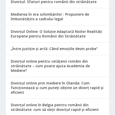
Divorțul: Sfaturi pentru românii din străinătate
Medierea în era schimbărilor : Propunere de
îmbunătățire a cadrului legal
Divorțul Online: O Soluție Adaptată Noilor Realități
Europene pentru Românii din Străinătate
„Între justiție și artă: Când emoțiile devin probe”
Divorțul online pentru cetățenii români din
străinătate – cum poate ajuta Academia de
Mediere?
Divorțul online prin mediere în Olanda: Cum
funcționează și cum puteți obține un divorț rapid și
eficient
Divorțul online în Belgia pentru românii din
străinătate: cum să obții divorțul rapid și eficient