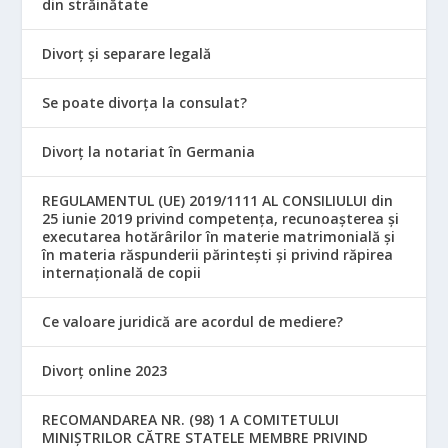
din străinătate
Divorț și separare legală
Se poate divorța la consulat?
Divorț la notariat în Germania
REGULAMENTUL (UE) 2019/1111 AL CONSILIULUI din
25 iunie 2019 privind competența, recunoașterea și
executarea hotărârilor în materie matrimonială și
în materia răspunderii părintești și privind răpirea
internațională de copii
Ce valoare juridică are acordul de mediere?
Divorț online 2023
RECOMANDAREA NR. (98) 1 A COMITETULUI
MINIŞTRILOR CĂTRE STATELE MEMBRE PRIVIND