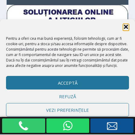
Pentru a oferi cea mai bună experiență, folosim tehnologii, cum ar fi
cookie-uri, pentru a stoca și/sau accesa informațiile despre dispozitive.
Consimțământul pentru aceste tehnologii ne permite să procesăm date,
cum ar fi comportamentul de navigare sau ID-uri unice pe acest site.
Dacă nu îți dai consimțământul sau îți retragi consimțământul dat poate
avea afecte negative asupra unor anumite funcționalități și funcții.
ACCEPTĂ
REFUZĂ
Proiectat de
| Realizat de
Elegant Themes
WordPress
VEZI PREFERINȚELE
Politică cookie-uri
Declarație de confidențialitate
Impressum