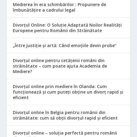
Medierea în era schimbărilor : Propunere de
îmbunătățire a cadrului legal
Divorțul Online: O Soluție Adaptată Noilor Realități
Europene pentru Românii din Străinătate
„Între justiție și artă: Când emoțiile devin probe”
Divorțul online pentru cetățenii români din
străinătate – cum poate ajuta Academia de
Mediere?
Divorțul online prin mediere în Olanda: Cum
funcționează și cum puteți obține un divorț rapid și
eficient
Divorțul online în Belgia pentru românii din
străinătate: cum să obții divorțul rapid și eficient
Divorțul online – soluția perfectă pentru românii