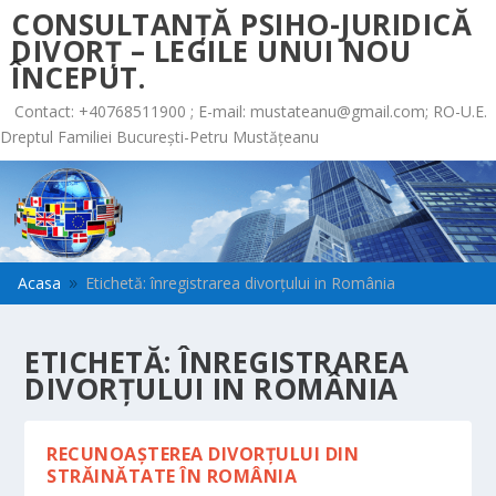
CONSULTANȚĂ PSIHO-JURIDICĂ
DIVORȚ – LEGILE UNUI NOU
ÎNCEPUT.
Contact: +40768511900 ; E-mail:
mustateanu@gmail.com
; RO-U.E.
Dreptul Familiei București-Petru Mustățeanu
Acasa
Etichetă: înregistrarea divorțului in România
9
ETICHETĂ:
ÎNREGISTRAREA
DIVORȚULUI IN ROMÂNIA
RECUNOAȘTEREA DIVORȚULUI DIN
STRĂINĂTATE ÎN ROMÂNIA