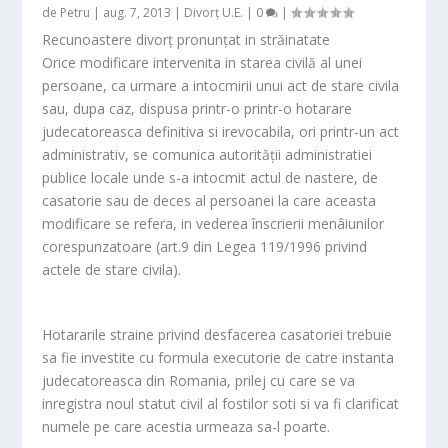
de
Petru
|
aug. 7, 2013
|
Divorț U.E.
|
0
|
Recunoastere divorț pronunțat in străinatate
Orice modificare intervenita in starea civilă al unei
persoane, ca urmare a intocmirii unui act de stare civila
sau, dupa caz, dispusa printr-o printr-o hotarare
judecatoreasca definitiva si irevocabila, ori printr-un act
administrativ, se comunica autorității administratiei
publice locale unde s-a intocmit actul de nastere, de
casatorie sau de deces al persoanei la care aceasta
modificare se refera, in vederea înscrierii menâiunilor
corespunzatoare (art.9 din Legea 119/1996 privind
actele de stare civila).
Hotararile straine privind desfacerea casatoriei trebuie
sa fie investite cu formula executorie de catre instanta
judecatoreasca din Romania, prilej cu care se va
inregistra noul statut civil al fostilor soti si va fi clarificat
numele pe care acestia urmeaza sa-l poarte.