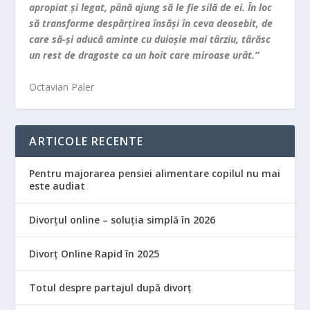
apropiat şi legat, până ajung să le fie silă de ei. În loc
să transforme despărţirea însăşi în ceva deosebit, de
care să-şi aducă aminte cu duioşie mai târziu, târăsc
un rest de dragoste ca un hoit care miroase urât.”
Octavian Paler
ARTICOLE RECENTE
Pentru majorarea pensiei alimentare copilul nu mai
este audiat
Divorțul online – soluția simplă în 2026
Divorț Online Rapid în 2025
Totul despre partajul după divorț